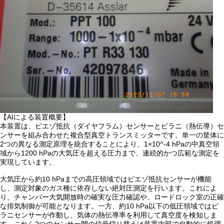
【AIによる装置概要】
本装置は、ピエゾ抵抗（ダイヤフラム）センサーとピラニ（熱伝導）セ
ンサーを組み合わせた複合型真空トランスミッターです。単一の筐体に
2つの異なる測定原理を統合することにより、1×10^-4 hPaの中真空領
域から1200 hPaの大気圧を超える圧力まで、連続的かつ広範な測定を
実現しています。
大気圧から約10 hPaまでの高圧領域ではピエゾ抵抗センサーが機能
し、測定対象のガス種に依存しない絶対圧測定を行います。これによ
り、チャンバー大気開放時の確実な圧力確認や、ロードロック室の正確
な排気制御が可能となります。一方、約10 hPa以下の低圧領域ではピ
ラニセンサーが作動し、気体の熱伝導率を利用して真空度を検知しま