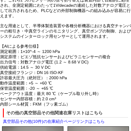
す。これら2つのセンサー間の信号切り替えは装置内部で自動的に処理
され、全測定範囲にわたって1V/decadeの連続した対数アナログ電圧と
して出力されるため、PLCなどの外部制御機器への組み込みが容易に行
えます。
主な用途として、半導体製造装置や各種分析機器における真空チャンバ
ーの粗引き・中真空ラインのモニタリング、真空ポンプの制御、および
システムのインターロック用センサーとして運用されます。
【AIによる参考仕様】
測定範囲：1×10^-4 ～ 1200 hPa
測定原理：ピエゾ抵抗センサーおよびピラニセンサーの複合
出力信号：対数アナログ電圧 (1.2 ～ 8.68 V DC)
供給電源：14.5 ～ 30 V DC
真空接続フランジ：DN 16 ISO-KF
許容最大圧力（絶対圧）：2000 hPa
動作温度範囲：+5 ～ +60 ℃
保管温度範囲：-20 ～ +65 ℃
ベークアウト温度：最大 80 ℃（ケーブル取り外し時）
センサー内部容積：約 2.0 cm³
内部シール材質：FKM（フッ素ゴム）
その他の真空部品その他関連在庫リストはこちら
真空部品その他(10件)の在庫紹介ページリンクはこちら