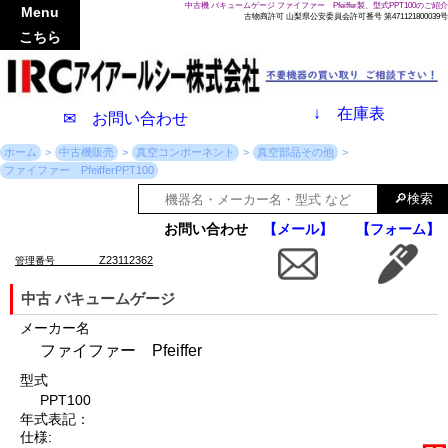
中古機 バキュームゲージ ファイファー Pfeiffer製、型式PPT100のご紹介
Menu
古物商許可 山梨県公安委員会許可番号 第471121800039号
こちら
↓
在庫表
✉ お問い合わせ
ホーム
中古機販売
真空コンポーネント
真空部品その他
ファイファー PfeifferPPT100
お問い合わせ
【メール】
【フォーム】
Z23112362
管理番号
中古 バキュームゲージ
メーカー名
ファイファー Pfeiffer
型式
PPT100
年式表記：
仕様: