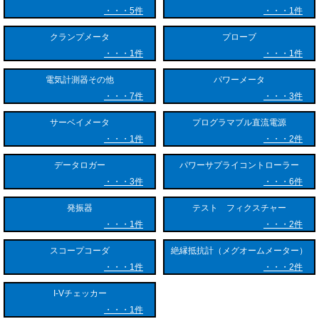
5件
1件
クランプメータ
プローブ
1件
1件
電気計測器その他
パワーメータ
7件
3件
サーベイメータ
プログラマブル直流電源
1件
2件
データロガー
パワーサプライコントローラー
3件
6件
発振器
テスト フィクスチャー
1件
2件
スコープコーダ
絶縁抵抗計（メグオームメーター）
1件
2件
I-Vチェッカー
1件