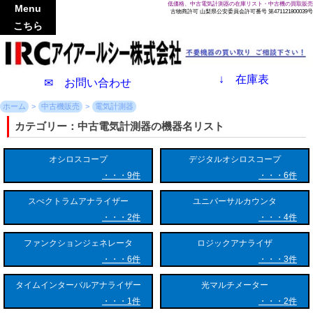
低価格、中古電気計測器の在庫リスト・中古機の買取販売
Menu
古物商許可 山梨県公安委員会許可番号 第471121800039号
こちら
↓
在庫表
✉ お問い合わせ
ホーム
中古機販売
電気計測器
中古電気計測器の機器名リスト
オシロスコープ
デジタルオシロスコープ
9件
6件
スぺクトラムアナライザー
ユニバーサルカウンタ
2件
4件
ファンクションジェネレータ
ロジックアナライザ
6件
3件
タイムインターバルアナライザー
光マルチメーター
1件
2件