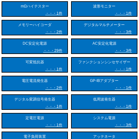
mΩハイテスター
波形モニター
1件
1件
メモリーハイコーダ
デジタルマルチメーター
2件
3件
DC安定化電源
AC安定化電源
29件
3件
可変抵抗器
ファンクションシンセサイザー
1件
1件
電圧電流発生器
GP-IBアダプター
2件
1件
デジタル変調信号発生器
低周波発生器
1件
1件
定電圧電源
システム電源
1件
3件
電子負荷装置
アッテネータ