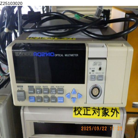
Z25103020