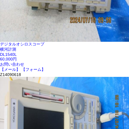
デジタルオシロスコープ
横河計測
DL1540L
60,000円
お問い合わせ
【メール】
【フォーム】
Z14090618