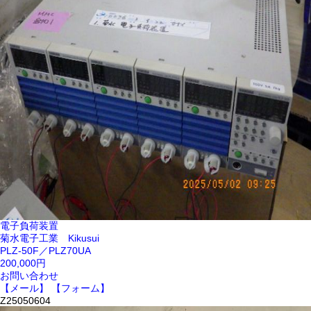
電子負荷装置
菊水電子工業 Kikusui
PLZ-50F／PLZ70UA
200,000円
お問い合わせ
【メール】
【フォーム】
Z25050604