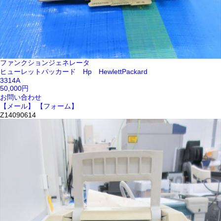
ファンクションジェネレータ
ヒューレットパッカード Hp HewlettPackard
3314A
50,000円
お問い合わせ
【メール】
【フォーム】
Z14090614