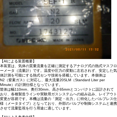
【AIによる装置概要】
本装置は、気体の質量流量を正確に測定するアナログ式の熱式マスフロ
ーメータ（流量計）です。温度や圧力の変動に左右されず、安定した気
体計測を可能にする熱式センサ技術を搭載しています。本個体は
N2（窒素ガス）に対応し、最大流量20SLM（Standard Liter per
Minute）の計測仕様となっています。
筐体は幅110mm、奥行30mm、高さ65mmとコンパクトに設計されて
おり、各種製造ラインや実験用ガスシステムへの組み込み、レイアウト
変更が容易です。本機は流量の「測定・出力」に特化したバルブレス仕
様（メータタイプ）となっており、外部のバルブや制御システムと連携
させて流量監視を行う用途に適しています。