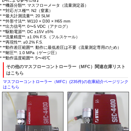
【AIによる参考仕様】
* **機器分類**: マスフローメータ（流量測定器）
* **対応ガス種**: N2（窒素）
* **最大計測流量**: 20 SLM
* **外形寸法**: W110 × D30 × H65 mm
* **出力信号**: 0〜5 VDC（アナログ）
* **駆動電源**: DC ±15V ±5%
* **流量精度**: ±1.0% F.S.（フルスケール）
* **再現性**: ±0.2% F.S.
* **動作差圧範囲**: 動作に最低差圧は不要（流量測定専用のため）
* **耐圧**: 1.0 MPa（ゲージ圧）
* **動作温度範囲**: 5〜45℃
その他のマスフローコントローラー（MFC）関連在庫リスト
はこちら
マスフローコントローラー（MFC）(235件)の在庫紹介ページリンク
はこちら