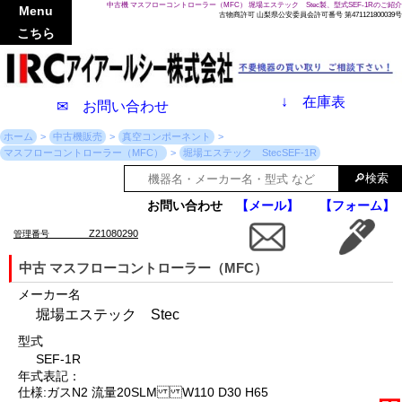
中古機 マスフローコントローラー（MFC） 堀場エステック Stec製、型式SEF-1Rのご紹介
Menu
古物商許可 山梨県公安委員会許可番号 第471121800039号
こちら
↓
在庫表
✉ お問い合わせ
ホーム
中古機販売
真空コンポーネント
マスフローコントローラー（MFC）
堀場エステック StecSEF-1R
お問い合わせ
【メール】
【フォーム】
Z21080290
管理番号
中古 マスフローコントローラー（MFC）
メーカー名
堀場エステック Stec
型式
SEF-1R
年式表記：
仕様:ガスN2 流量20SLM W110 D30 H65