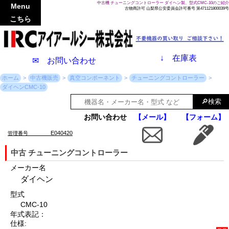
中古機 チューニングコントローラー ダイヘン製、型式CMC-10のご紹介
Menu
古物商許可 山梨県公安委員会許可番号 第471121800039号
こちら
↓
在庫表
✉ お問い合わせ
ホーム
中古機販売
真空コンポーネント
チューニングコントローラー
ダイヘンCMC-10
お問い合わせ
【メール】
【フォーム】
E040420
管理番号
中古 チューニングコントローラー
メーカー名
ダイヘン
型式
CMC-10
年式表記：
仕様: