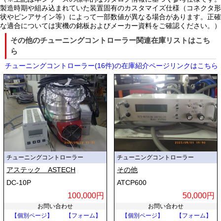
製造時期や組み込まれていた装置固有のカスタマイズ仕様（コネクタ形
状やピンアサイン等）によって一部数値が異なる場合があります。正確
な適合については実機の銘板およびメーカー資料をご確認ください。）
その他のチューニングコントローラー関連在庫リストはこち
ら
チューニングコントローラー(16件)の在庫紹介ページリンクはこちら
チューニングコントローラー
チューニングコントローラー
アステック ASTECH
その他
DC-10P
ATCP600
100,000円
50,000円
お問い合わせ
お問い合わせ
【個別ページ】
【フォーム】
【個別ページ】
【フォーム】