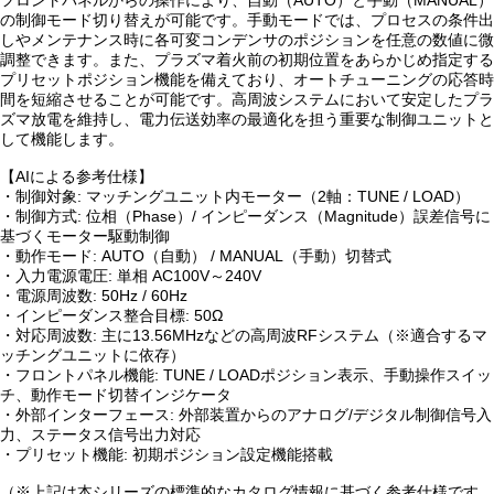
フロントパネルからの操作により、自動（AUTO）と手動（MANUAL）
の制御モード切り替えが可能です。手動モードでは、プロセスの条件出
しやメンテナンス時に各可変コンデンサのポジションを任意の数値に微
調整できます。また、プラズマ着火前の初期位置をあらかじめ指定する
プリセットポジション機能を備えており、オートチューニングの応答時
間を短縮させることが可能です。高周波システムにおいて安定したプラ
ズマ放電を維持し、電力伝送効率の最適化を担う重要な制御ユニットと
して機能します。
【AIによる参考仕様】
・制御対象: マッチングユニット内モーター（2軸：TUNE / LOAD）
・制御方式: 位相（Phase）/ インピーダンス（Magnitude）誤差信号に
基づくモーター駆動制御
・動作モード: AUTO（自動） / MANUAL（手動）切替式
・入力電源電圧: 単相 AC100V～240V
・電源周波数: 50Hz / 60Hz
・インピーダンス整合目標: 50Ω
・対応周波数: 主に13.56MHzなどの高周波RFシステム（※適合するマ
ッチングユニットに依存）
・フロントパネル機能: TUNE / LOADポジション表示、手動操作スイッ
チ、動作モード切替インジケータ
・外部インターフェース: 外部装置からのアナログ/デジタル制御信号入
力、ステータス信号出力対応
・プリセット機能: 初期ポジション設定機能搭載
（※上記は本シリーズの標準的なカタログ情報に基づく参考仕様です。