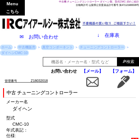
中古機 チューニングコントローラー ダイヘン製、型式CMC-10のご紹介
Menu
古物商許可 山梨県公安委員会許可番号 第471121800039号
こちら
↓
在庫表
✉ お問い合わせ
ホーム
中古機販売
真空コンポーネント
チューニングコントローラー
ダイヘンCMC-10
お問い合わせ
【メール】
【フォーム】
Z18032018
管理番号
中古 チューニングコントローラー
メーカー名
ダイヘン
型式
CMC-10
年式表記：
仕様: