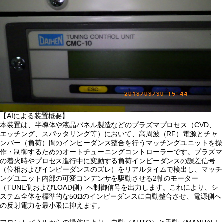
【AIによる装置概要】
本装置は、半導体や液晶パネル製造などのプラズマプロセス（CVD、
エッチング、スパッタリング等）において、高周波（RF）電源とチャ
ンバー（負荷）間のインピーダンス整合を行うマッチングユニットを操
作・制御するためのオートチューニングコントローラーです。プラズマ
の着火時やプロセス進行中に変動する負荷インピーダンスの誤差信号
（位相およびインピーダンスのズレ）をリアルタイムで検出し、マッチ
ングユニット内部の可変コンデンサを駆動させる2軸のモーター
（TUNE側およびLOAD側）へ制御信号を出力します。これにより、シ
ステム全体を標準的な50Ωのインピーダンスに自動整合させ、電源側へ
の反射電力を最小限に抑えます。