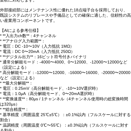
柔軟に対応します。
外部接続部にはメンテナンス性に優れた18点端子台を採用しており、
既設システムのリプレースや予備品としての確保に適した、信頼性の高
い産業用コンポーネントです。
【AIによる参考仕様】
* **入出力ch数**：4チャンネル
* **アナログ入力範囲**：
* 電圧：DC -10〜10V（入力抵抗 1MΩ）
* 電流：DC 0〜20mA（入力抵抗 250Ω）
* **デジタル出力**：16ビット符号付きバイナリ
* 通常分解能モード：-4000〜4000、0〜12000、-12000〜12000など
（設定による）
* 高分解能モード：-12000〜12000、-16000〜16000、-20000〜20000
など（設定による）
* **最大分解能**：
* 電圧：0.25mV（高分解能モード、-10〜10V選択時）
* 電流：1.0μA（高分解能モード、0〜20mA選択時）
* **変換速度**：80μs / 1チャンネル（4チャンネル使用時の総変換時間
は320μs）
* **総合精度**：
* 基準精度（周囲温度 25℃±5℃）：±0.1%以内（フルスケールに対する
割合）
* 温調精度（周囲温度 0℃〜55℃）：±0.3%以内（フルスケールに対す
る割合）