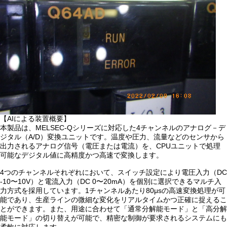
【AIによる装置概要】
本製品は、MELSEC-Qシリーズに対応した4チャンネルのアナログ－デ
ジタル（A/D）変換ユニットです。温度や圧力、流量などのセンサから
出力されるアナログ信号（電圧または電流）を、CPUユニットで処理
可能なデジタル値に高精度かつ高速で変換します。
4つのチャンネルそれぞれにおいて、スイッチ設定により電圧入力（DC
-10〜10V）と電流入力（DC 0〜20mA）を個別に選択できるマルチ入
力方式を採用しています。1チャンネルあたり80μsの高速変換処理が可
能であり、生産ラインの微細な変化をリアルタイムかつ正確に捉えるこ
とができます。また、用途に合わせて「通常分解能モード」と「高分解
能モード」の切り替えが可能で、精密な制御が要求されるシステムにも