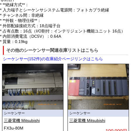
* **絶縁方式**：
* 入力端子とシーケンサシステム電源間：フォトカプラ絶縁
* チャンネル間：非絶縁
* **外観・物理仕様**：
* 外部配線接続方式：18点端子台
* 占有点数：16点（I/O割付：インテリジェント機能ユニット 16点）
* 内部消費電流（DC5V）：0.64A
* 質量：0.19kg
その他のシーケンサー関連在庫リストはこちら
シーケンサー(152件)の在庫紹介ページリンクはこちら
シーケンサー
シーケンサー
三菱電機 Mitsubishi
三菱電機 Mitsubishi
FX3u-80M