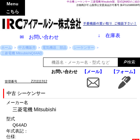
中古機 シーケンサー 三菱電機 Mitsubishi製、型式Q64ADのご紹介
Menu
古物商許可 山梨県公安委員会許可番号 第471121800039号
こちら
↓
在庫表
✉ お問い合わせ
ホーム
中古機販売
電気機器、部品
シーケンサー
三菱電機 MitsubishiQ64AD
お問い合わせ
【メール】
【フォーム】
Z21111312
管理番号
中古 シーケンサー
メーカー名
三菱電機 Mitsubishi
型式
Q64AD
年式表記：
仕様: