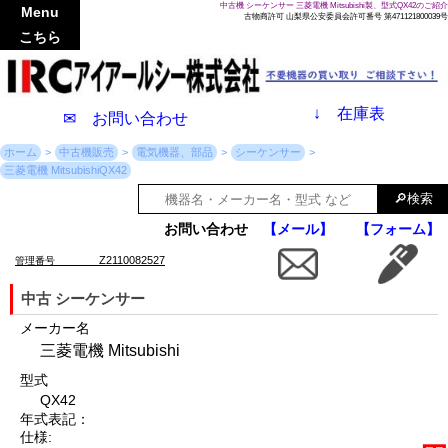
中古機 シーケンサー 三菱電機 Mitsubishi製、型式QX42のご紹介
Menu
古物商許可 山梨県公安委員会許可番号 第471121800039号
こちら
↓
在庫表
✉ お問い合わせ
ホーム
中古機販売
電気機器、部品
シーケンサー
三菱電機 MitsubishiQX42
お問い合わせ
【メール】
【フォーム】
Z2110082527
管理番号
中古 シーケンサー
メーカー名
三菱電機 Mitsubishi
型式
QX42
年式表記：
仕様: