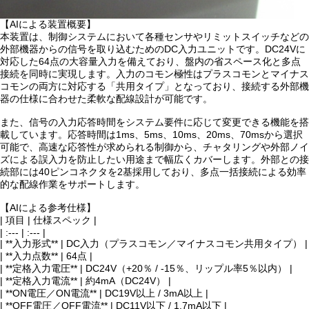
【AIによる装置概要】
本装置は、制御システムにおいて各種センサやリミットスイッチなどの
外部機器からの信号を取り込むためのDC入力ユニットです。DC24Vに
対応した64点の大容量入力を備えており、盤内の省スペース化と多点
接続を同時に実現します。入力のコモン極性はプラスコモンとマイナス
コモンの両方に対応する「共用タイプ」となっており、接続する外部機
器の仕様に合わせた柔軟な配線設計が可能です。
また、信号の入力応答時間をシステム要件に応じて変更できる機能を搭
載しています。応答時間は1ms、5ms、10ms、20ms、70msから選択
可能で、高速な応答性が求められる制御から、チャタリングや外部ノイ
ズによる誤入力を防止したい用途まで幅広くカバーします。外部との接
続部には40ピンコネクタを2基採用しており、多点一括接続による効率
的な配線作業をサポートします。
【AIによる参考仕様】
| 項目 | 仕様スペック |
| :--- | :--- |
| **入力形式** | DC入力（プラスコモン／マイナスコモン共用タイプ） |
| **入力点数** | 64点 |
| **定格入力電圧** | DC24V（+20％ / -15％、リップル率5％以内） |
| **定格入力電流** | 約4mA（DC24V） |
| **ON電圧／ON電流** | DC19V以上 / 3mA以上 |
| **OFF電圧／OFF電流** | DC11V以下 / 1.7mA以下 |