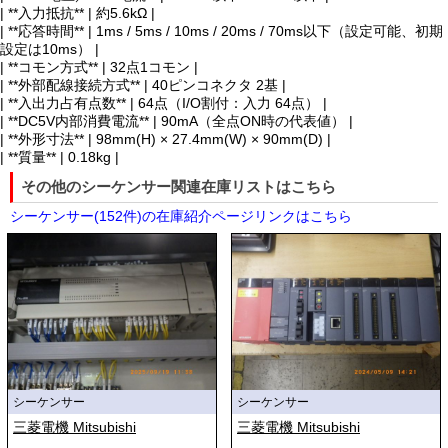
| **入力抵抗** | 約5.6kΩ |
| **応答時間** | 1ms / 5ms / 10ms / 20ms / 70ms以下（設定可能、初期
設定は10ms） |
| **コモン方式** | 32点1コモン |
| **外部配線接続方式** | 40ピンコネクタ 2基 |
| **入出力占有点数** | 64点（I/O割付：入力 64点） |
| **DC5V内部消費電流** | 90mA（全点ON時の代表値） |
| **外形寸法** | 98mm(H) × 27.4mm(W) × 90mm(D) |
| **質量** | 0.18kg |
その他のシーケンサー関連在庫リストはこちら
シーケンサー(152件)の在庫紹介ページリンクはこちら
シーケンサー
シーケンサー
三菱電機 Mitsubishi
三菱電機 Mitsubishi