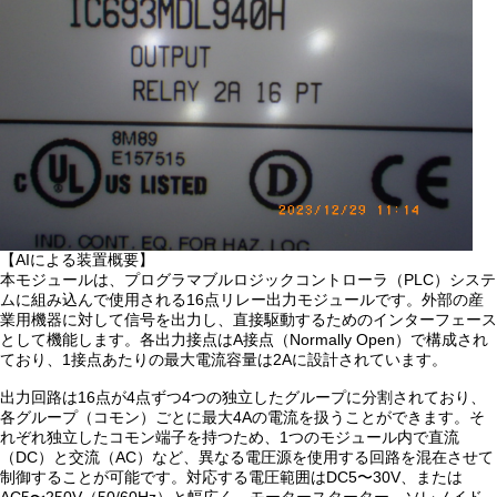
【AIによる装置概要】
本モジュールは、プログラマブルロジックコントローラ（PLC）システ
ムに組み込んで使用される16点リレー出力モジュールです。外部の産
業用機器に対して信号を出力し、直接駆動するためのインターフェース
として機能します。各出力接点はA接点（Normally Open）で構成され
ており、1接点あたりの最大電流容量は2Aに設計されています。
出力回路は16点が4点ずつ4つの独立したグループに分割されており、
各グループ（コモン）ごとに最大4Aの電流を扱うことができます。そ
れぞれ独立したコモン端子を持つため、1つのモジュール内で直流
（DC）と交流（AC）など、異なる電圧源を使用する回路を混在させて
制御することが可能です。対応する電圧範囲はDC5〜30V、または