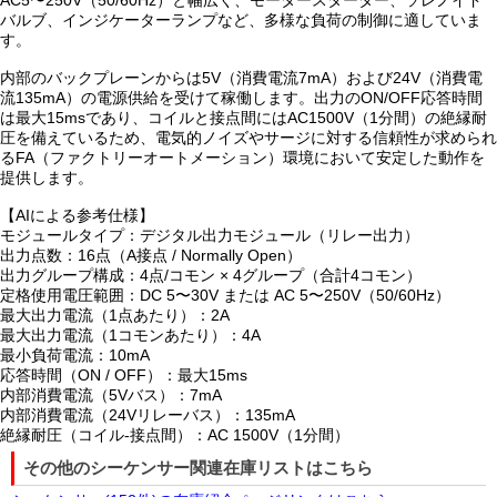
AC5〜250V（50/60Hz）と幅広く、モータースターター、ソレノイド
バルブ、インジケーターランプなど、多様な負荷の制御に適していま
す。
内部のバックプレーンからは5V（消費電流7mA）および24V（消費電
流135mA）の電源供給を受けて稼働します。出力のON/OFF応答時間
は最大15msであり、コイルと接点間にはAC1500V（1分間）の絶縁耐
圧を備えているため、電気的ノイズやサージに対する信頼性が求められ
るFA（ファクトリーオートメーション）環境において安定した動作を
提供します。
【AIによる参考仕様】
モジュールタイプ：デジタル出力モジュール（リレー出力）
出力点数：16点（A接点 / Normally Open）
出力グループ構成：4点/コモン × 4グループ（合計4コモン）
定格使用電圧範囲：DC 5〜30V または AC 5〜250V（50/60Hz）
最大出力電流（1点あたり）：2A
最大出力電流（1コモンあたり）：4A
最小負荷電流：10mA
応答時間（ON / OFF）：最大15ms
内部消費電流（5Vバス）：7mA
内部消費電流（24Vリレーバス）：135mA
絶縁耐圧（コイル-接点間）：AC 1500V（1分間）
その他のシーケンサー関連在庫リストはこちら