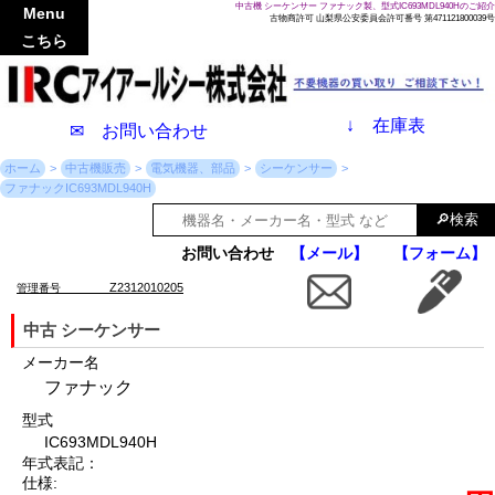
中古機 シーケンサー ファナック製、型式IC693MDL940Hのご紹介
Menu
古物商許可 山梨県公安委員会許可番号 第471121800039号
こちら
↓
在庫表
✉ お問い合わせ
ホーム
中古機販売
電気機器、部品
シーケンサー
ファナックIC693MDL940H
お問い合わせ
【メール】
【フォーム】
Z2312010205
管理番号
中古 シーケンサー
メーカー名
ファナック
型式
IC693MDL940H
年式表記：
仕様: