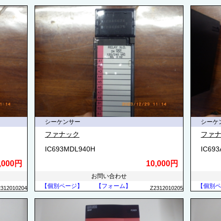
シーケンサー
シーケ
ファナック
ファ
IC693MDL940H
IC69
,000円
10,000円
お問い合わせ
【個別ページ】
【フォーム】
【個別ペ
2312010204
Z2312010205