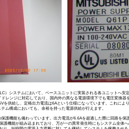
LC）システムにおいて、ベースユニットに実装される各ユニットへ安
でのワイドレンジに対応しており、国内外の異なる電源環境下でも電圧変換
5Vを供給し、定格出力電流は6Aという仕様になっています。これによ
ステム構成においても、余裕を持った電源供給が行えます。
保護機能も備わっています。出力電流が6.6Aを超過した際に回路を保
る過電圧保護機能が組み込まれており、万が一の異常発生時にもシステム全
ており、短時間の電源入力遮断に対しても継続してシステムを稼働させ