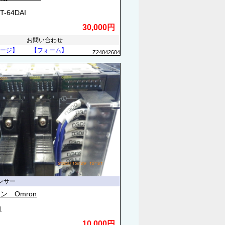
T-64DAI
30,000円
お問い合わせ
ージ】
【フォーム】
Z24042604
ンサー
ン Omron
1
10,000円