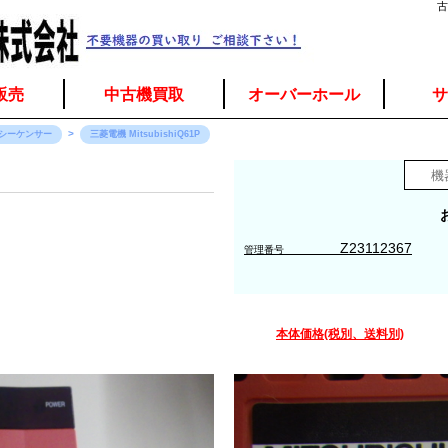
古
販売
中古機買取
オーバーホール
サ
シーケンサー
三菱電機 MitsubishiQ61P
Z23112367
管理番号
本体価格(税別、送料別)