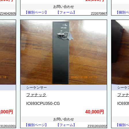
お問い合わせ
【個別ページ】
【フォーム】
【個別ペ
Z24042605
Z22070867
シーケンサー
シーケ
ファナック
ファ
IC693CPU350-CG
IC69
,000円
40,000円
お問い合わせ
【個別ページ】
【フォーム】
【個別ペ
2312010201
Z2312010202