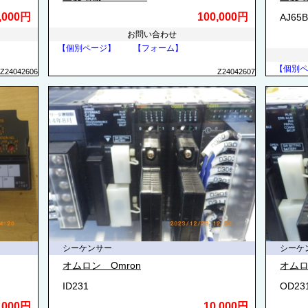
,000円
100,000円
AJ65B
お問い合わせ
【個別ページ】
【フォーム】
【個別ペ
Z24042606
Z24042607
シーケンサー
シーケ
オムロン Omron
オムロ
ID231
OD23
,000円
10,000円