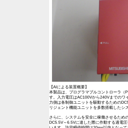
【AIによる装置概要】
本製品は、プログラマブルコントローラ（P
す。入力電圧はAC100Vから240Vま
力側は各制御ユニットを駆動するためのDC
リジェント機能ユニットを多数搭載したシ
さらに、システムを安全に稼働させるための
DC5.5V～6.5Vに達した際に作動す
います。許容瞬停時間は20ms以内となっ