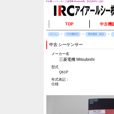
中古機 シーケンサー 三菱電機 Mitsubishi製、型式Q61Pのご紹介
TOP
中古機
ホーム
中古機販売
電気機器、部品
中古 シーケンサー
メーカー名
三菱電機 Mitsubishi
型式
Q61P
年式表記：
仕様: