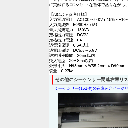
に貢献するコンパクトな筐体でありながら
【AIによる参考仕様】
入力電源電圧：AC100～240V (-15%～+10%
入力周波数：50/60Hz ±5%
最大消費電力：130VA
定格出力電圧：DC5V
定格出力電流：6A
過電流保護：6.6A以上
過電圧保護：DC5.5～6.5V
許容瞬停時間：20ms以内
突入電流：20A 8ms以内
外形寸法：H98mm × W55.2mm × D90mm
質量：0.27kg
その他のシーケンサー関連在庫リ
シーケンサー(152件)の在庫紹介ページ