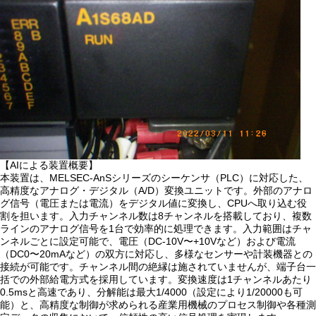
【AIによる装置概要】
本装置は、MELSEC-AnSシリーズのシーケンサ（PLC）に対応した、
高精度なアナログ・デジタル（A/D）変換ユニットです。外部のアナロ
グ信号（電圧または電流）をデジタル値に変換し、CPUへ取り込む役
割を担います。入力チャンネル数は8チャンネルを搭載しており、複数
ラインのアナログ信号を1台で効率的に処理できます。入力範囲はチャ
ンネルごとに設定可能で、電圧（DC-10V〜+10Vなど）および電流
（DC0〜20mAなど）の双方に対応し、多様なセンサーや計装機器との
接続が可能です。チャンネル間の絶縁は施されていませんが、端子台一
括での外部給電方式を採用しています。変換速度は1チャンネルあたり
0.5msと高速であり、分解能は最大1/4000（設定により1/20000も可
能）と、高精度な制御が求められる産業用機械のプロセス制御や各種測