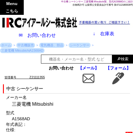
中古機 シーケンサー 三菱電機 Mitsubishi製、型式A1S68ADのご紹介
Menu
古物商許可 山梨県公安委員会許可番号 第471121800039号
こちら
↓
在庫表
✉ お問い合わせ
ホーム
中古機販売
電気機器、部品
シーケンサー
三菱電機 MitsubishiA1S68AD
お問い合わせ
【メール】
【フォーム】
Z21111355
管理番号
中古 シーケンサー
メーカー名
三菱電機 Mitsubishi
型式
A1S68AD
年式表記：
仕様: