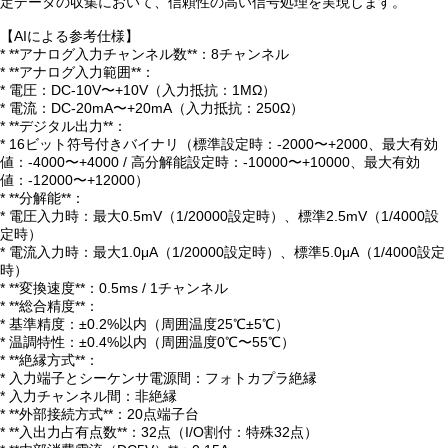
定データの収集において、信頼性の高い信号処理を実現します。
【AIによる参考仕様】
* **アナログ入力チャンネル数**：8チャンネル
* **アナログ入力範囲**：
* 電圧：DC-10V〜+10V（入力抵抗：1MΩ）
* 電流：DC-20mA〜+20mA（入力抵抗：250Ω）
* **デジタル出力**：
* 16ビット符号付きバイナリ（標準設定時：-2000〜+2000、最大有効
値：-4000〜+4000 / 高分解能設定時：-10000〜+10000、最大有効
値：-12000〜+12000）
* **分解能**：
* 電圧入力時：最大0.5mV（1/20000設定時）、標準2.5mV（1/4000設
定時）
* 電流入力時：最大1.0μA（1/20000設定時）、標準5.0μA（1/4000設定
時）
* **変換速度**：0.5ms / 1チャンネル
* **総合精度**：
* 基準精度：±0.2%以内（周囲温度25℃±5℃）
* 温調特性：±0.4%以内（周囲温度0℃〜55℃）
* **絶縁方式**：
* 入力端子とシーケンサ電源間：フォトカプラ絶縁
* 入力チャンネル間：非絶縁
* **外部接続方式**：20点端子台
* **入出力占有点数**：32点（I/O割付：特殊32点）