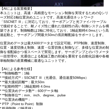
【AIによる装置概要】
本ユニットは、高速・高精度なモーション制御を実現するためのQシリ
ーズ対応1軸位置決めユニットです。高速光通信ネットワーク
「SSCNET Ⅲ」に対応しており、サーボアンプと光ファイバケーブル
で接続することで、耐ノイズ性に優れた信頼性の高い制御システムを構
築できます。制御軸数は1軸に特化しており、1軸起動時4.0msという高
速起動と、サーボアンプ間最大50mの長距離配線をサポートします。
位置決めデータは最大600データまで設定可能。PTP制御、速度制御、
位置・速度切換え制御、速度・位置切換え制御など、多様な位置決め制
御を省配線かつ省スペースで実現します。サーボアンプとのパラメータ
一括管理や、光通信による配線工数の削減を重視する自動化設備や各種
単軸制御の産業機械に最適なユニットです。
【AIによる参考仕様】
* **制御軸数**：1軸
* **接続方式**：SSCNET Ⅲ（光通信、通信速度50Mbps）
* **最大接続距離**：最大50m
* **起動時間**：1軸起動時 4.0ms
* **位置決めデータ数**：600データ/軸
* **制御単位**：mm、inch、degree、pulse
* **位置決め機能**：
* PTP（Point to Point）制御
* 軌跡制御（1軸直線）