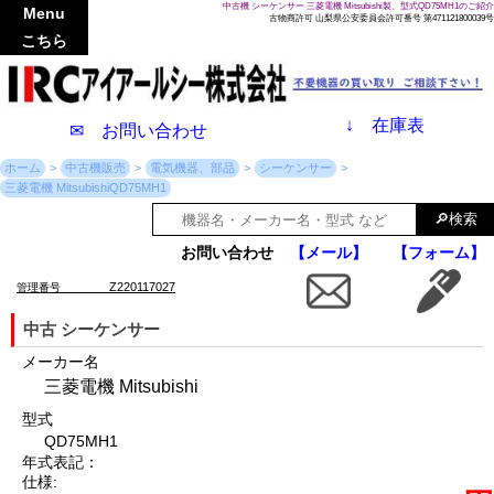
中古機 シーケンサー 三菱電機 Mitsubishi製、型式QD75MH1のご紹介
Menu
古物商許可 山梨県公安委員会許可番号 第471121800039号
こちら
↓
在庫表
✉ お問い合わせ
ホーム
中古機販売
電気機器、部品
シーケンサー
三菱電機 MitsubishiQD75MH1
お問い合わせ
【メール】
【フォーム】
Z220117027
管理番号
中古 シーケンサー
メーカー名
三菱電機 Mitsubishi
型式
QD75MH1
年式表記：
仕様: