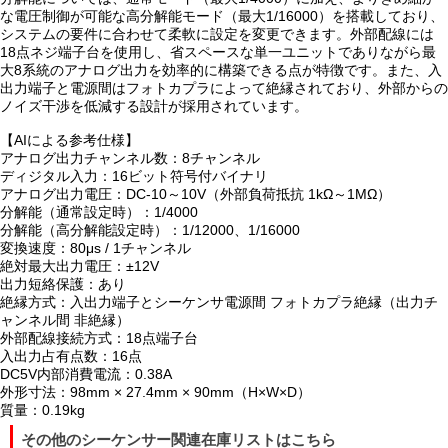
な電圧制御が可能な高分解能モード（最大1/16000）を搭載しており、
システムの要件に合わせて柔軟に設定を変更できます。外部配線には
18点ネジ端子台を使用し、省スペースな単一ユニットでありながら最
大8系統のアナログ出力を効率的に構築できる点が特徴です。また、入
出力端子と電源間はフォトカプラによって絶縁されており、外部からの
ノイズ干渉を低減する設計が採用されています。
【AIによる参考仕様】
アナログ出力チャンネル数：8チャンネル
ディジタル入力：16ビット符号付バイナリ
アナログ出力電圧：DC-10～10V（外部負荷抵抗 1kΩ～1MΩ）
分解能（通常設定時）：1/4000
分解能（高分解能設定時）：1/12000、1/16000
変換速度：80μs / 1チャンネル
絶対最大出力電圧：±12V
出力短絡保護：あり
絶縁方式：入出力端子とシーケンサ電源間 フォトカプラ絶縁（出力チ
ャンネル間 非絶縁）
外部配線接続方式：18点端子台
入出力占有点数：16点
DC5V内部消費電流：0.38A
外形寸法：98mm × 27.4mm × 90mm（H×W×D）
質量：0.19kg
その他のシーケンサー関連在庫リストはこちら