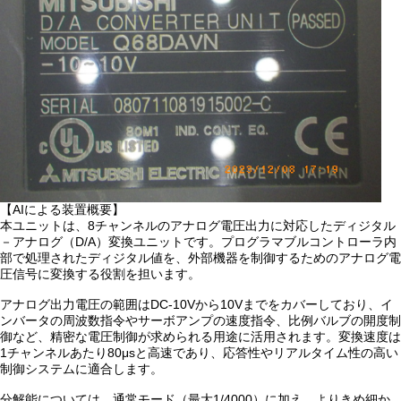
【AIによる装置概要】
本ユニットは、8チャンネルのアナログ電圧出力に対応したディジタル
－アナログ（D/A）変換ユニットです。プログラマブルコントローラ内
部で処理されたディジタル値を、外部機器を制御するためのアナログ電
圧信号に変換する役割を担います。
アナログ出力電圧の範囲はDC-10Vから10Vまでをカバーしており、イ
ンバータの周波数指令やサーボアンプの速度指令、比例バルブの開度制
御など、精密な電圧制御が求められる用途に活用されます。変換速度は
1チャンネルあたり80μsと高速であり、応答性やリアルタイム性の高い
制御システムに適合します。
分解能については、通常モード（最大1/4000）に加え、よりきめ細か