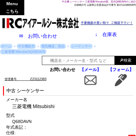
中古機 シーケンサー 三菱電機 Mitsubishi製、型式Q68DAVNのご紹介
Menu
古物商許可 山梨県公安委員会許可番号 第471121800039号
こちら
↓
在庫表
✉ お問い合わせ
ホーム
中古機販売
電気機器、部品
シーケンサー
三菱電機 MitsubishiQ68DAVN
お問い合わせ
【メール】
【フォーム】
Z23112383
管理番号
中古 シーケンサー
メーカー名
三菱電機 Mitsubishi
型式
Q68DAVN
年式表記：
仕様: