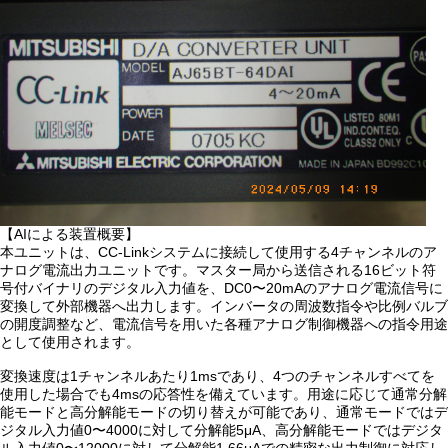
【AIによる装置概要】
本ユニットは、CC-Linkシステムに接続して使用する4チャンネルのア
ナログ電流出力ユニットです。マスター局から送信される16ビット符
号付バイナリのデジタル入力値を、DC0〜20mAのアナログ電流信号に
変換して外部機器へ出力します。インバータの周波数指令や比例バルブ
の開度調整など、電流信号を用いた各種アナログ制御機器への指令用途
として使用されます。
変換速度は1チャンネルあたり1msであり、4つのチャンネルすべてを
使用した場合でも4msの応答性を備えています。用途に応じて通常分解
能モードと高分解能モードの切り替えが可能であり、通常モードではデ
ジタル入力値0〜4000に対して分解能5μA、高分解能モードではデジタ