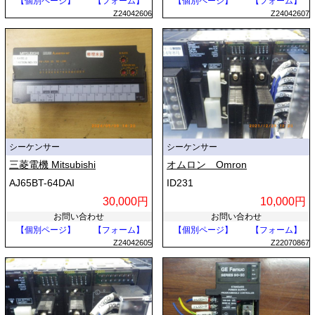
【個別ページ】
【フォーム】
【個別ページ】
【フォーム】
Z24042606
Z24042607
シーケンサー
シーケンサー
三菱電機 Mitsubishi
オムロン Omron
AJ65BT-64DAI
ID231
30,000円
10,000円
お問い合わせ
お問い合わせ
【個別ページ】
【フォーム】
【個別ページ】
【フォーム】
Z24042605
Z22070867