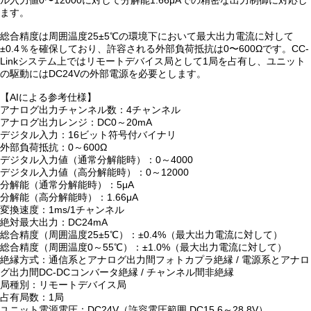
ル入力値0〜12000に対して分解能1.66μAでの精密な出力制御に対応し
ます。
総合精度は周囲温度25±5℃の環境下において最大出力電流に対して
±0.4％を確保しており、許容される外部負荷抵抗は0〜600Ωです。CC-
Linkシステム上ではリモートデバイス局として1局を占有し、ユニット
の駆動にはDC24Vの外部電源を必要とします。
【AIによる参考仕様】
アナログ出力チャンネル数：4チャンネル
アナログ出力レンジ：DC0～20mA
デジタル入力：16ビット符号付バイナリ
外部負荷抵抗：0～600Ω
デジタル入力値（通常分解能時）：0～4000
デジタル入力値（高分解能時）：0～12000
分解能（通常分解能時）：5μA
分解能（高分解能時）：1.66μA
変換速度：1ms/1チャンネル
絶対最大出力：DC24mA
総合精度（周囲温度25±5℃）：±0.4%（最大出力電流に対して）
総合精度（周囲温度0～55℃）：±1.0%（最大出力電流に対して）
絶縁方式：通信系とアナログ出力間フォトカプラ絶縁 / 電源系とアナロ
グ出力間DC-DCコンバータ絶縁 / チャンネル間非絶縁
局種別：リモートデバイス局
占有局数：1局
ユニット電源電圧：DC24V（許容電圧範囲 DC15.6～28.8V）