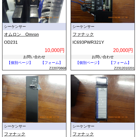
シーケンサー
シーケンサー
オムロン Omron
ファナック
OD231
IC693PWR321Y
10,000円
20,000円
お問い合わせ
お問い合わせ
【個別ページ】
【フォーム】
【個別ページ】
【フォーム】
Z22070868
Z2312010201
シーケンサー
シーケンサー
ファナック
ファナック