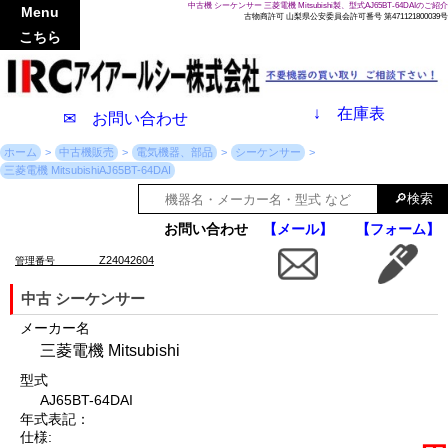
中古機 シーケンサー 三菱電機 Mitsubishi製、型式AJ65BT-64DAIのご紹介
Menu
古物商許可 山梨県公安委員会許可番号 第471121800039号
こちら
↓
在庫表
✉ お問い合わせ
ホーム
中古機販売
電気機器、部品
シーケンサー
三菱電機 MitsubishiAJ65BT-64DAI
お問い合わせ
【メール】
【フォーム】
Z24042604
管理番号
中古 シーケンサー
メーカー名
三菱電機 Mitsubishi
型式
AJ65BT-64DAI
年式表記：
仕様: