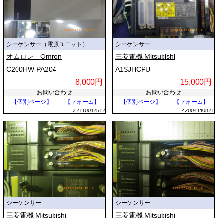
シーケンサー（電源ユニット）
シーケンサー
オムロン Omron
三菱電機 Mitsubishi
C200HW-PA204
A1SJHCPU
8,000円
15,000円
お問い合わせ
お問い合わせ
【個別ページ】
【フォーム】
【個別ページ】
【フォーム】
Z2110082512
Z2004140821
シーケンサー
シーケンサー
三菱電機 Mitsubishi
三菱電機 Mitsubishi