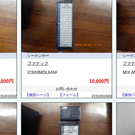
シーケンサー
シーケ
ファナック
ファ
IC693MDL645F
MIX 
,000円
10,000円
お問い合わせ
【個別ページ】
【フォーム】
【個別ペ
2312010202
Z2312010203