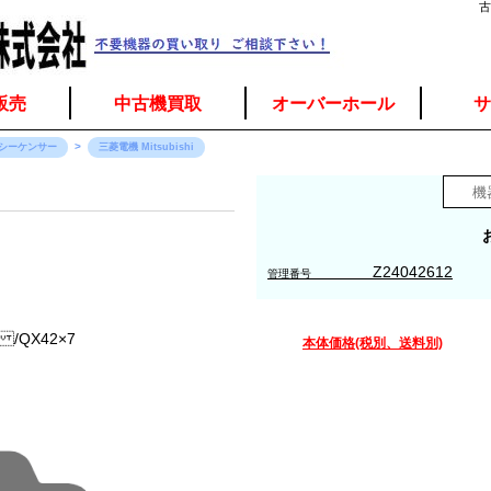
古
販売
中古機買取
オーバーホール
サ
シーケンサー
三菱電機 Mitsubishi
Z24042612
管理番号
 /QX42×7
本体価格(税別、送料別)