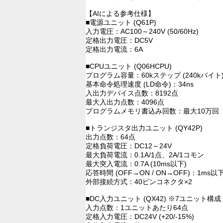
【AIによる参考仕様】
■電源ユニット (Q61P)
入力電圧：AC100～240V (50/60Hz)
定格出力電圧：DC5V
定格出力電流：6A
■CPUユニット (Q06HCPU)
プログラム容量：60kステップ (240kバイト
基本命令処理速度 (LD命令)：34ns
入出力デバイス点数：8192点
最大入出力点数：4096点
プログラムメモリ書込み回数：最大10万回
■トランジスタ出力ユニット (QY42P)
出力点数：64点
定格負荷電圧：DC12～24V
最大負荷電流：0.1A/1点、2A/1コモン
最大突入電流：0.7A (10ms以下)
応答時間 (OFF→ON / ON→OFF)：1ms以下
外部接続方式：40ピンコネクタ×2
■DC入力ユニット (QX42) ※7ユニット構成
入力点数：1ユニットあたり64点
定格入力電圧：DC24V (+20/-15%)