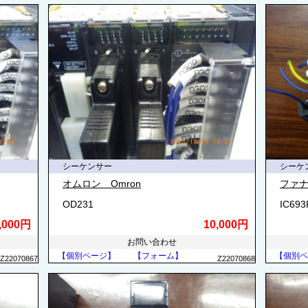
シーケンサー
シーケ
オムロン Omron
ファ
OD231
IC69
,000円
10,000円
お問い合わせ
【個別ページ】
【フォーム】
【個別ペ
Z22070867
Z22070868