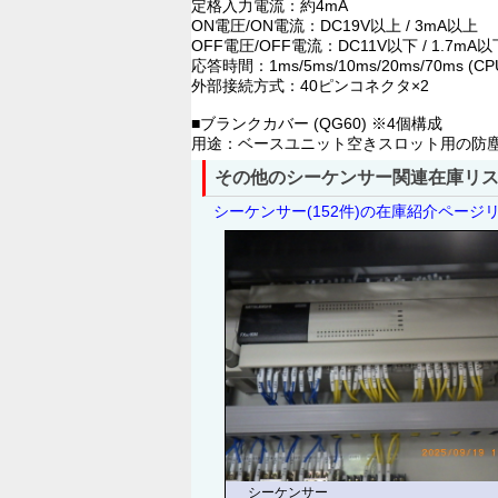
定格入力電流：約4mA
ON電圧/ON電流：DC19V以上 / 3mA以上
OFF電圧/OFF電流：DC11V以下 / 1.7mA以
応答時間：1ms/5ms/10ms/20ms/70m
外部接続方式：40ピンコネクタ×2
■ブランクカバー (QG60) ※4個構成
用途：ベースユニット空きスロット用の防
その他のシーケンサー関連在庫リ
シーケンサー(152件)の在庫紹介ページ
シーケンサー