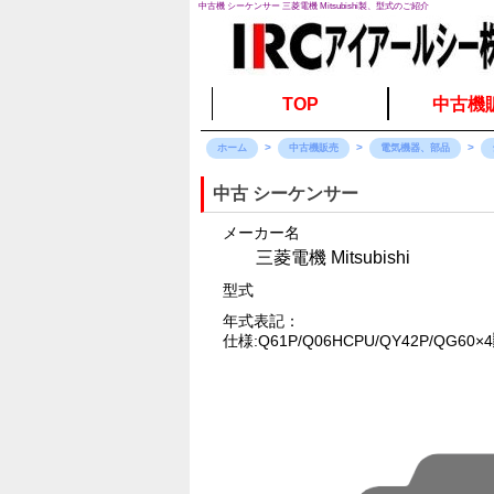
中古機 シーケンサー 三菱電機 Mitsubishi製、型式のご紹介
TOP
中古機
ホーム
中古機販売
電気機器、部品
中古 シーケンサー
メーカー名
三菱電機 Mitsubishi
型式
年式表記：
仕様:Q61P/Q06HCPU/QY42P/QG60×4