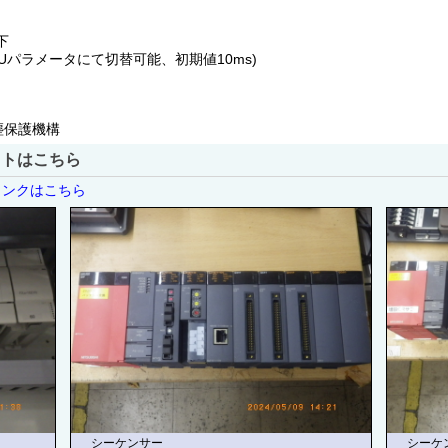
下
s (CPUパラメータにて切替可能、初期値10ms)
塵保護機構
ストはこちら
リンクはこちら
シーケンサー
シーケ