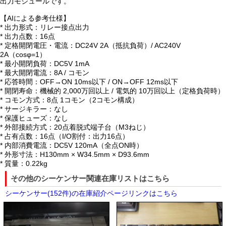
出力モジュールです。
【AIによる参考仕様】
* 出力形式：リレー接点出力
* 出力点数：16点
* 定格開閉電圧・電流：DC24V 2A（抵抗負荷）/ AC240V
2A（cosφ=1）
* 最小開閉負荷：DC5V 1mA
* 最大開閉電流：8A / コモン
* 応答時間：OFF→ON 10ms以下 / ON→OFF 12ms以下
* 開閉寿命：機械的 2,000万回以上 / 電気的 10万回以上（定格負荷時）
* コモン方式：8点 1コモン（2コモン構成）
* サージキラー：なし
* 保護ヒューズ：なし
* 外部接続方式：20点着脱式端子台（M3ねじ）
* 占有点数：16点（I/O割付：出力16点）
* 内部消費電流：DC5V 120mA（全点ON時）
* 外形寸法：H130mm × W34.5mm × D93.6mm
* 質量：0.22kg
その他のシーケンサー関連在庫リストはこちら
シーケンサー(152件)の在庫紹介ページリンクはこちら