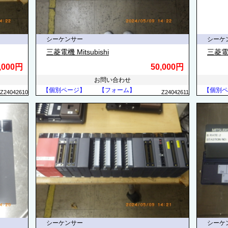
シーケンサー
シーケ
三菱電機 Mitsubishi
三菱電機 
,000円
50,000円
お問い合わせ
【個別ページ】
【フォーム】
【個別ペ
Z24042610
Z24042611
シーケンサー
シーケ