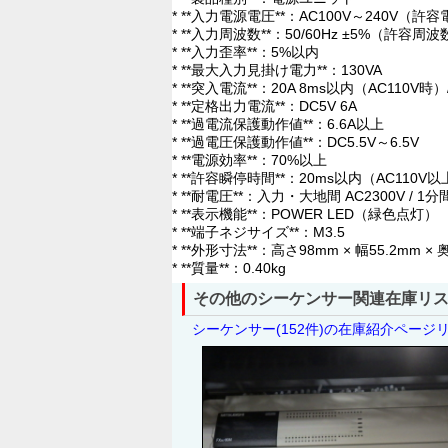
* **入力電源電圧**：AC100V～240V（許
* **入力周波数**：50/60Hz ±5%（許容周
* **入力歪率**：5%以内
* **最大入力見掛け電力**：130VA
* **突入電流**：20A 8ms以内（AC110V時）
* **定格出力電流**：DC5V 6A
* **過電流保護動作値**：6.6A以上
* **過電圧保護動作値**：DC5.5V～6.5V
* **電源効率**：70%以上
* **許容瞬停時間**：20ms以内（AC110
* **耐電圧**：入力・大地間 AC2300V / 1分
* **表示機能**：POWER LED（緑色点灯）
* **端子ネジサイズ**：M3.5
* **外形寸法**：高さ98mm × 幅55.2mm ×
* **質量**：0.40kg
その他のシーケンサー関連在庫リ
シーケンサー(152件)の在庫紹介ページ