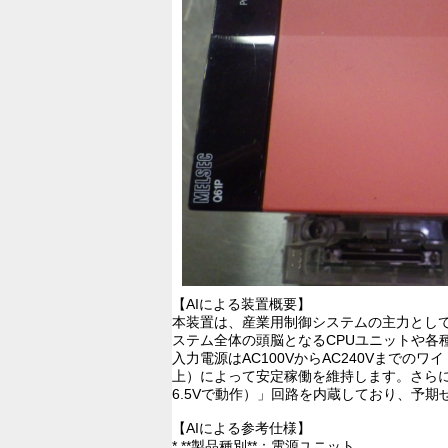
【AIによる装置概要】
本装置は、産業用制御システムの主力とし
ステム全体の頭脳となるCPUユニットや各
入力電源はAC100VからAC240Vまで
上）によって安定稼働を維持します。さらに
6.5Vで動作）」回路を内蔵しており、予
【AIによる参考仕様】
* **製品種別**：電源ユニット