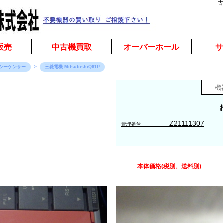
古
販売
中古機買取
オーバーホール
サ
シーケンサー
三菱電機 MitsubishiQ61P
Z21111307
管理番号
本体価格(税別、送料別)