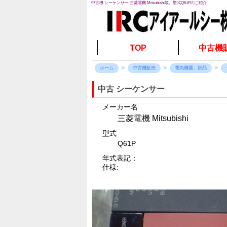
中古機 シーケンサー 三菱電機 Mitsubishi製、型式Q61Pのご紹介
TOP
中古機
ホーム
中古機販売
電気機器、部品
中古 シーケンサー
メーカー名
三菱電機 Mitsubishi
型式
Q61P
年式表記：
仕様: