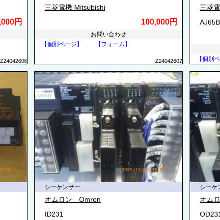
三菱電機 Mitsubishi
三菱電機 
,000円
100,000円
AJ65B
お問い合わせ
【個別ページ】
【フォーム】
【個別ペ
Z24042606
Z24042607
シーケンサー
シーケ
オムロン Omron
オムロ
ID231
OD23