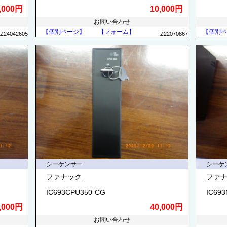
,000円
10,000円
お問い合わせ
【個別ページ】
【フォーム】
【個別ペ
Z24042605
Z22070867
シーケンサー
シーケ
ファナック
ファ
IC693CPU350-CG
IC69
,000円
40,000円
お問い合わせ