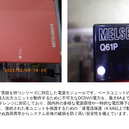
て実績を持つシリーズに対応した電源モジュールです。ベースユニット
種入出力ユニットが動作するために不可欠なDC5Vの電力を、最大6Aま
のワイドレンジに対応しており、国内外の多様な電源環境や一時的な電圧降
、接続された各ユニットを保護するための「過電流保護（6.6A以上で動作
期せぬ負荷異常からシステム全体の破損を防ぐ高い安全性を備えています