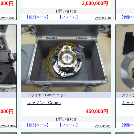
0,000円
3,000,000円
お問い合わせ
【個別ページ】
【フォーム】
【個別ペ
Z22030410
Z21100816
アライナーGAPユニット
アライ
キャノン Canon
キャノ
,000円
450,000円
お問い合わせ
【個別ページ】
【フォーム】
【個別ペ
Z20041009
Z20041011