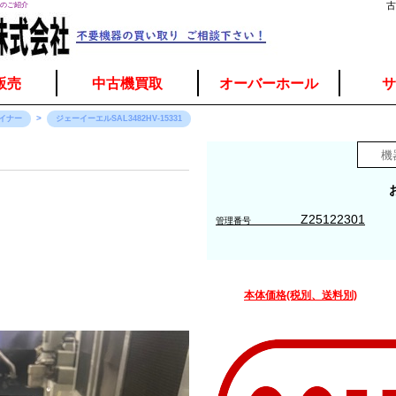
1のご紹介
古
販売
中古機買取
オーバーホール
サ
イナー
ジェーイーエルSAL3482HV-15331
Z25122301
管理番号
本体価格(税別、送料別)