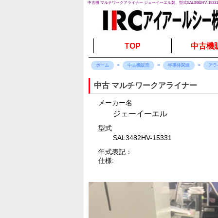
中古機 マルチワークアライナー ジェーイーエル製、型式SAL3482HV-1533
TOP
中古機
ホーム
中古機販売
半導体関連
アラ
中古 マルチワークアライナー
メーカー名
ジェーイーエル
型式
SAL3482HV-15331
年式表記：
仕様: