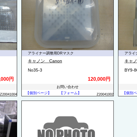
アライナー調整用DRマスク
アライ
キャノン Canon
キャノ
No35-3
BY9-
0,000円
120,000円
お問い合わせ
【個別ページ】
【フォーム】
【個別ペ
Z20041004
Z20041002