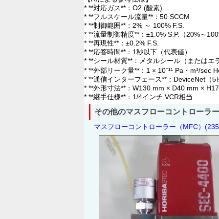
* **対応ガス**：O2 (酸素)
* **フルスケール流量**：50 SCCM
* **制御範囲**：2% ～ 100% F.S.
* **流量制御精度**：±1.0% S.P.（20%～100%
* **再現性**：±0.2% F.S.
* **応答時間**：1秒以下（代表値）
* **シール材質**：メタルシール（または
* **外部リーク量**：1 × 10⁻¹¹ Pa・m³
* **通信インターフェース**：DeviceNe
* **外形寸法**：W130 mm × D40 mm 
* **継手仕様**：1/4インチ VCR相当
その他のマスフローコントローラー
マスフローコントローラー（MFC）(23