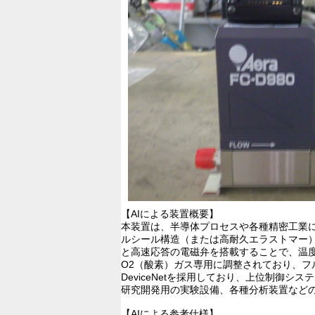
【AIによる装置概要】
本装置は、半導体プロセスや各種精密工業
ルシール構造（または高耐久エラストマー
と高速応答の電磁弁を搭載することで、温
O2（酸素）ガス専用に調整されており、フ
DeviceNetを採用しており、上位制
研究開発用の実験設備、各種分析装置など
【AIによる参考仕様】