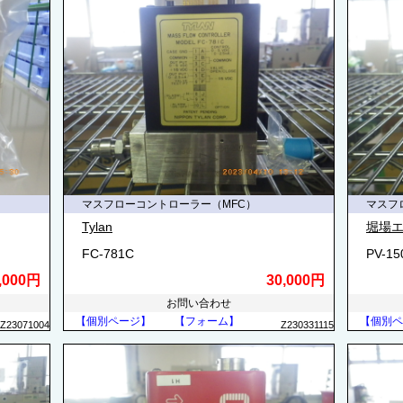
マスフローコントローラー（MFC）
マスフ
Tylan
堀場エ
FC-781C
PV-1
,000円
30,000円
お問い合わせ
【個別ページ】
【フォーム】
【個別ペ
Z23071004
Z230331115