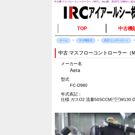
中古機 マスフローコントローラー（MFC） Aera製、型式FC-D980のご紹
TOP
中古機
ホーム
中古機販売
真空コンポーネント
中古 マスフローコントローラー（M
メーカー名
Aera
型式
FC-D980
年式表記：
仕様:ガスO2 流量50SCCM W130 D4