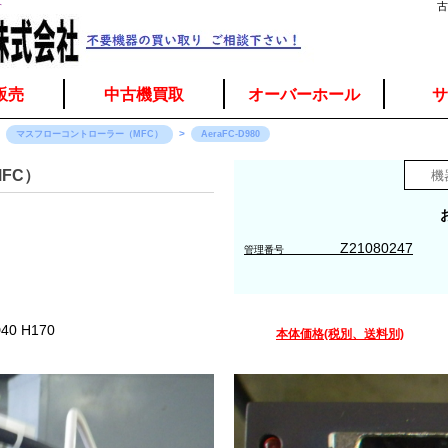
介
古
販売
中古機買取
オーバーホール
サ
マスフローコントローラー（MFC）
AeraFC-D980
FC）
Z21080247
管理番号
0 H170
本体価格(税別、送料別)