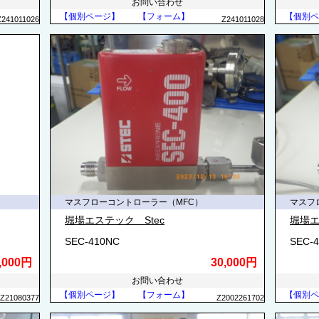
お問い合わせ
【個別ページ】
【フォーム】
【個別ペ
Z241011026
Z241011028
マスフローコントローラー（MFC）
マスフ
堀場エステック Stec
堀場エ
SEC-410NC
SEC-
,000円
30,000円
お問い合わせ
【個別ページ】
【フォーム】
【個別ペ
Z21080377
Z2002261702