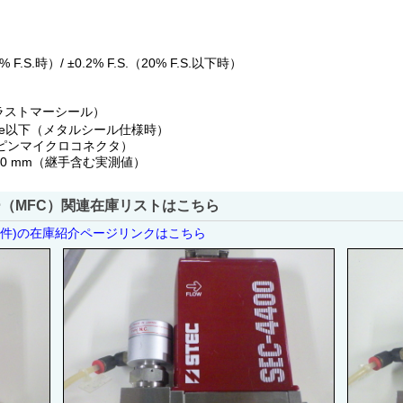
 F.S.時）/ ±0.2% F.S.（20% F.S.以下時）
エラストマーシール）
/sec He以下（メタルシール仕様時）
t（5ピンマイクロコネクタ）
× H170 mm（継手含む実測値）
（MFC）関連在庫リストはこちら
5件)の在庫紹介ページリンクはこちら