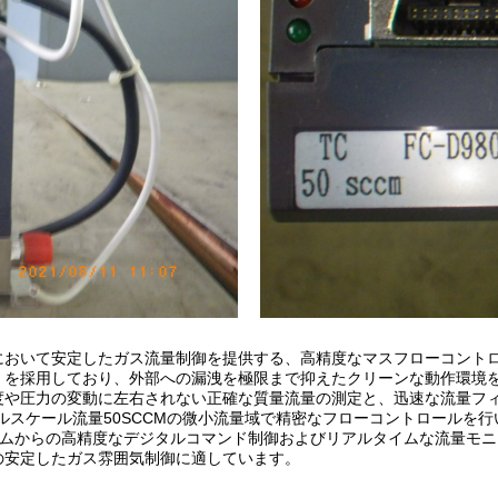
において安定したガス流量制御を提供する、高精度なマスフローコントロ
）を採用しており、外部への漏洩を極限まで抑えたクリーンな動作環境
度や圧力の変動に左右されない正確な質量流量の測定と、迅速な流量フ
ルスケール流量50SCCMの微小流量域で精密なフローコントロールを
御システムからの高精度なデジタルコマンド制御およびリアルタイムな流量
の安定したガス雰囲気制御に適しています。