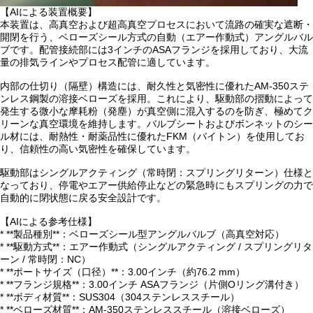
【AIによる装置概要】
本装置は、高真空および超高真空プロセスにおいて流路の確実な遮断・
開閉を行う、ベローズシール方式の自動（エアー作動式）アングルバル
ブです。配管接続部には3インチのASAフランジを採用しており、大流
量の排気ラインやプロセス配管に適しています。
内部の仕切り（隔壁）構造には、耐久性と気密性に優れたAM-350ステ
ンレス鋼製の溶接ベローズを採用。これにより、駆動部の摺動によって
発生する微小な摩耗粉（発塵）が真空側に混入するのを防ぎ、極めてク
リーンな真空環境を維持します。バルブシートおよびボンネットのシー
ル材には、耐熱性・耐薬品性に優れたFKM（バイトン）を使用してお
り、信頼性の高い気密性を確保しています。
駆動部はシングルアクティング（常時閉：スプリングリターン）仕様と
なっており、停電やエアー供給停止などの緊急時にもスプリングの力で
自動的に閉状態に戻る安全設計です。
【AIによる参考仕様】
* **製品種別**：ベローズシール型アングルバルブ（高真空対応）
* **駆動方式**：エアー作動式（シングルアクティング / スプリングリタ
ーン / 常時閉：NC）
* **ポートサイズ（口径）**：3.00インチ（約76.2 mm）
* **フランジ規格**：3.00インチ ASAフランジ（片側Oリング溝付き）
* **ボディ材質**：SUS304（304ステンレススチール）
* **ベローズ材質**：AM-350ステンレススチール（溶接ベローズ）