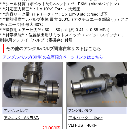
* **シール材質（ポペット/ボンネット）**：FKM（Viton/バイトン）
* **対応圧力範囲**：1 x 10^-9 Torr ～ 大気圧
* **許容リーク量（Heリーク）**：1 x 10^-9 std cc/sec 以下
* **耐熱温度**：バルブ本体 最大 150℃（アクチュエータ部除く）/ アク
チュエータ部 最大 60℃
* **操作用エアー圧力**：60 ～ 80 psi（約 0.41 ～ 0.55 MPa）
* **付帯機能**：位置検出用リミットスイッチ（マイクロスイッチ）、
制御用ソレノイドバルブ（電磁弁）付属
その他のアングルバルブ関連在庫リストはこちら
アングルバルブ(30件)の在庫紹介ページリンクはこちら
アングルバルブ
アングルバルブ
アネルバ ANELVA
アルバック Ulvac
VLH-US 40KF
20,000円