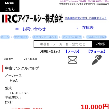
中古機 アングルバルブ HVA製、型式14510-0073のご紹介
Menu
古物商許可 山梨県公安委員会許可番号 第471121800039号
こちら
↓
在庫表
✉ お問い合わせ
ホーム
中古機販売
真空コンポーネント
アングルバルブ
HVA14510-0073
お問い合わせ
【メール】
【フォーム】
Z17080511
管理番号
中古 アングルバルブ
メーカー名
HVA
型式
14510-0073
年式表記：
仕様:
10,000円