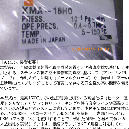
【AIによる装置概要】
本製品は、半導体製造装置や真空成膜装置などの高真空排気系に広く使
用される、ステンレス製の空圧操作式高真空L型バルブ（アングルバル
ブ）です。作動方式は常時閉（ノーマルクローズ）で、操作用エアーの
遮断時にはスプリングによって確実に閉弁する安全性の高い機構を備え
ています。
本型式は、最高150℃までの温度環境に対応する高温仕様（ヒータ・温
度センサなし）となっており、ベーキングを伴う真空ラインや高温プロ
セスガスが通る配管システムに適しています。本体主要部には耐食性に
優れたSUS304、ベローズ部にはSUS316Lを採用し、内部シールには
FKM（フッ素ゴム）を使用することで、優れた耐熱性と極めて低いガ
ス放出性を実現しています。接続フランジはKF16規格に対応してお