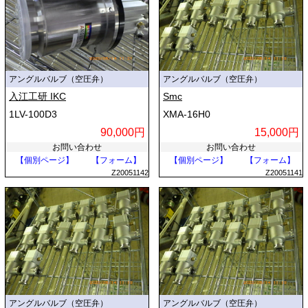
アングルバルブ（空圧弁）
アングルバルブ（空圧弁）
入江工研 IKC
Smc
1LV-100D3
XMA-16H0
90,000円
15,000円
お問い合わせ
お問い合わせ
【個別ページ】
【フォーム】
【個別ページ】
【フォーム】
Z20051142
Z20051141
アングルバルブ（空圧弁）
アングルバルブ（空圧弁）