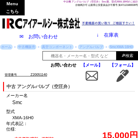
中古機 アングルバルブ（空圧弁） Smc製、型式XMA-16H0のご紹介
Menu
古物商許可 山梨県公安委員会許可番号 第471121800039号
こちら
↓
在庫表
✉ お問い合わせ
ホーム
中古機販売
真空コンポーネント
アングルバルブ
SmcXMA-16H0
お問い合わせ
【メール】
【フォーム】
Z20051140
管理番号
中古 アングルバルブ（空圧弁）
メーカー名
Smc
型式
XMA-16H0
年式表記：
仕様:
15,000円