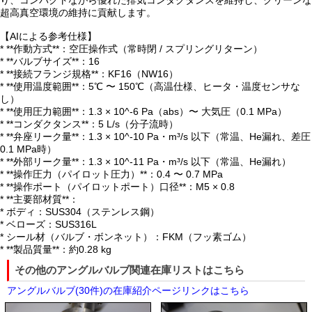
り、コンパクトながら優れた排気コンダクタンスを維持し、クリーンな
超高真空環境の維持に貢献します。
【AIによる参考仕様】
* **作動方式**：空圧操作式（常時閉 / スプリングリターン）
* **バルブサイズ**：16
* **接続フランジ規格**：KF16（NW16）
* **使用温度範囲**：5℃ 〜 150℃（高温仕様、ヒータ・温度センサな
し）
* **使用圧力範囲**：1.3 × 10^-6 Pa（abs）〜 大気圧（0.1 MPa）
* **コンダクタンス**：5 L/s（分子流時）
* **弁座リーク量**：1.3 × 10^-10 Pa・m³/s 以下（常温、He漏れ、差圧
0.1 MPa時）
* **外部リーク量**：1.3 × 10^-11 Pa・m³/s 以下（常温、He漏れ）
* **操作圧力（パイロット圧力）**：0.4 〜 0.7 MPa
* **操作ポート（パイロットポート）口径**：M5 × 0.8
* **主要部材質**：
* ボディ：SUS304（ステンレス鋼）
* ベローズ：SUS316L
* シール材（バルブ・ボンネット）：FKM（フッ素ゴム）
* **製品質量**：約0.28 kg
その他のアングルバルブ関連在庫リストはこちら
アングルバルブ(30件)の在庫紹介ページリンクはこちら