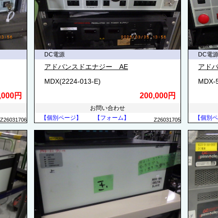
DC電源
DC電
アドバンスドエナジー AE
アドバ
MDX(2224-013-E)
MDX-5
,000円
200,000円
お問い合わせ
【個別ページ】
【フォーム】
【個別ペ
Z26031706
Z26031705