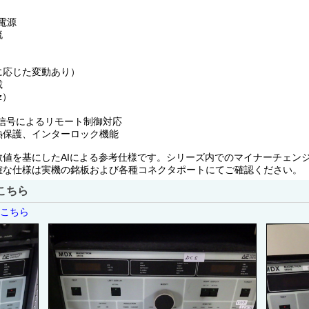
電源
流
荷に応じた変動あり）
載
z）
点信号によるリモート制御対応
熱保護、インターロック機能
値を基にしたAIによる参考仕様です。シリーズ内でのマイナーチェン
確な仕様は実機の銘板および各種コネクタポートにてご確認ください。
こちら
はこちら