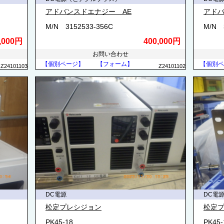
アドバンスドエナジー AE
アドバ
M/N 3152533-356C
M/N 
,000円
400,000円
お問い合わせ
【個別ページ】
【フォーム】
【個別ペ
Z24101103
Z24101102
DC電源
DC電
松定プレシジョン
松定
PK45-18
PK45-