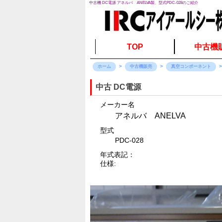
中古機 DC電源 アネルバ ANELVA製、型式PDC-028のご紹介
TOP
中古機
ホーム
中古機販売
真空コンポーネント
中古 DC電源
メーカー名
アネルバ ANELVA
型式
PDC-028
年式表記：
仕様: