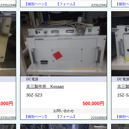
【個別ページ】
【フォーム】
【個別ペ
Z23112340
Z23112341
DC電源
DC電
京三製作所 Kyosan
京三製
30Z-SZ3
15Z-S
,000円
500,000円
お問い合わせ
【個別ページ】
【フォーム】
【個別ペ
Z23112356
Z23100503