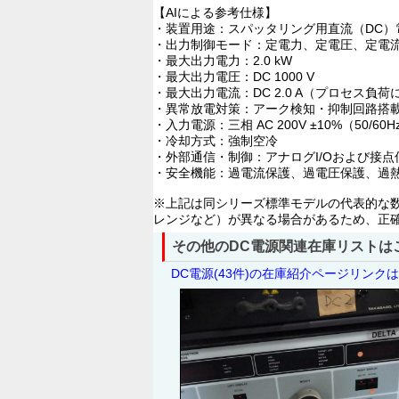
【AIによる参考仕様】
・装置用途：スパッタリング用直流（DC）
・出力制御モード：定電力、定電圧、定電
・最大出力電力：2.0 kW
・最大出力電圧：DC 1000 V
・最大出力電流：DC 2.0 A（プロセス負
・異常放電対策：アーク検知・抑制回路搭
・入力電源：三相 AC 200V ±10%（50/60H
・冷却方式：強制空冷
・外部通信・制御：アナログI/Oおよび接
・安全機能：過電流保護、過電圧保護、過
※上記は同シリーズ標準モデルの代表的な数
レンジなど）が異なる場合があるため、正
その他のDC電源関連在庫リストは
DC電源(43件)の在庫紹介ページリンク