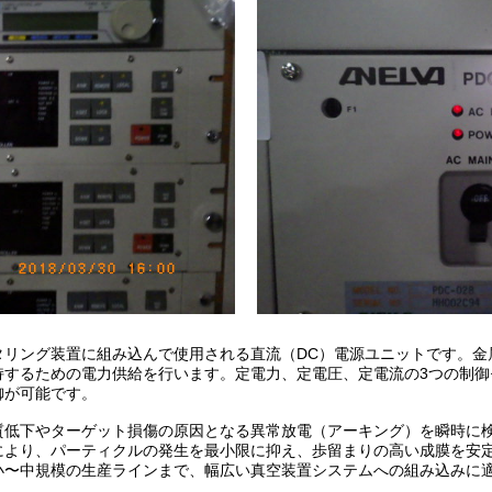
タリング装置に組み込んで使用される直流（DC）電源ユニットです。金
持するための電力供給を行います。定電力、定電圧、定電流の3つの制御
御が可能です。
質低下やターゲット損傷の原因となる異常放電（アーキング）を瞬時に
により、パーティクルの発生を最小限に抑え、歩留まりの高い成膜を安
小〜中規模の生産ラインまで、幅広い真空装置システムへの組み込みに