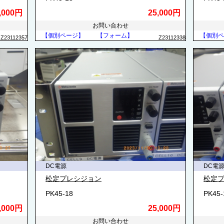
,000円
25,000円
お問い合わせ
【個別ページ】
【フォーム】
【個別ペ
Z23112357
Z23112338
DC電源
DC電
松定プレシジョン
松定
PK45-18
PK45-
,000円
25,000円
お問い合わせ