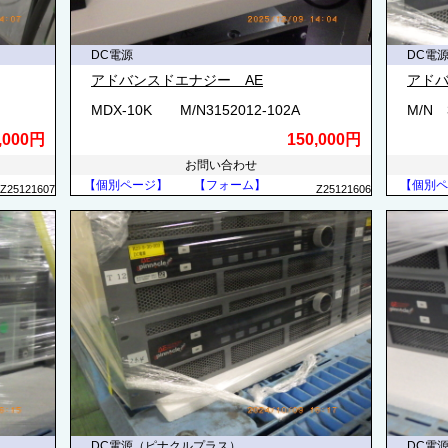
DC電源
DC電
アドバンスドエナジー AE
アドバ
MDX-10K M/N3152012-102A
M/N 
,000円
150,000円
お問い合わせ
【個別ページ】
【フォーム】
【個別ペ
Z25121607
Z25121606
DC電源（ピナクルプラス）
DC電