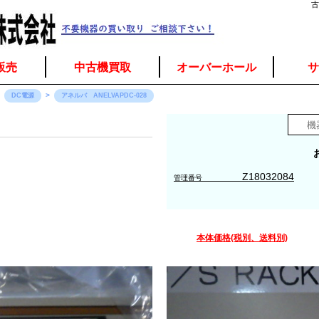
古
販売
中古機買取
オーバーホール
サ
DC電源
アネルバ ANELVAPDC-028
Z18032084
管理番号
本体価格(税別、送料別)