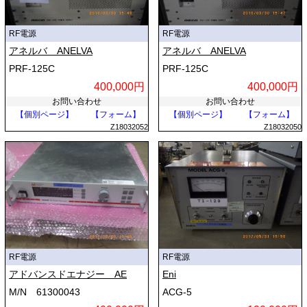
RF電源
RF電源
アネルバ ANELVA
アネルバ ANELVA
PRF-125C
PRF-125C
400,000円
400,000円
お問い合わせ
お問い合わせ
【個別ページ】
【フォーム】
【個別ページ】
【フォーム】
Z18032052
Z18032050
RF電源
RF電源
アドバンスドエナジー AE
Eni
M/N 61300043
ACG-5