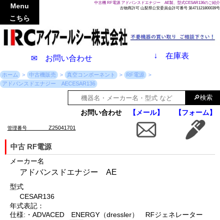
中古機 RF電源 アドバンスドエナジー AE製、型式CESAR136のご紹介
Menu
古物商許可 山梨県公安委員会許可番号 第471121800039号
こちら
↓
在庫表
✉ お問い合わせ
ホーム
中古機販売
真空コンポーネント
RF電源
アドバンスドエナジー AECESAR136
お問い合わせ
【メール】
【フォーム】
Z25041701
管理番号
中古 RF電源
メーカー名
アドバンスドエナジー AE
型式
CESAR136
年式表記：
仕様:・ADVACED ENERGY（dressler） RFジェネレーター