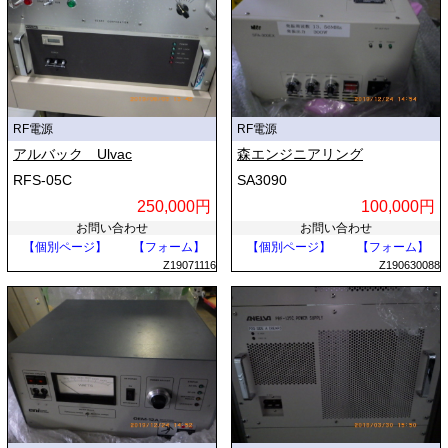
RF電源
RF電源
アルバック Ulvac
森エンジニアリング
RFS-05C
SA3090
250,000円
100,000円
お問い合わせ
お問い合わせ
【個別ページ】
【フォーム】
【個別ページ】
【フォーム】
Z19071116
Z190630088