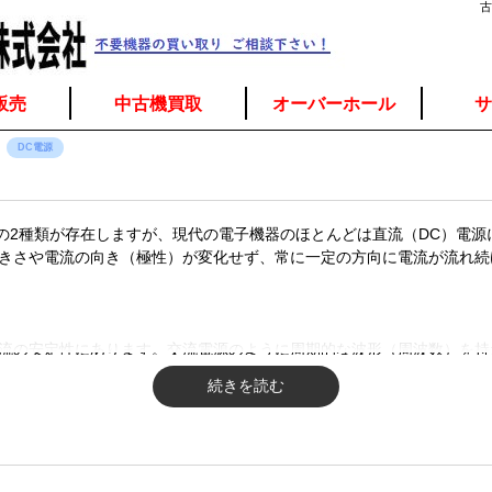
古
販売
中古機買取
オーバーホール
サ
DC電源
】
）の2種類が存在しますが、現代の電子機器のほとんどは直流（DC）電
きさや電流の向き（極性）が変化せず、常に一定の方向に電流が流れ続
流の安定性にあります。交流電源のように周期的な波形（周波数）を持
対して極めて安定した電力を供給することができます。
ナス（負極）の極性を持っていることも重要な特徴です。多くの電子部
正常に動作しないばかりか、機器の破損につながる恐れがあります。直
安全かつ正確に動作させることができます。
。