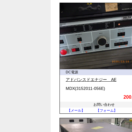
一方で、直流電源は交流に比べて電
質を持ちます。そのため、発電所か
のが一般的です。
◆ DC電源の仕組みと変換プロセス
家庭用のコンセントから供給される
「AC/DC変換」と呼び、主に以下
1. 変圧：トランス（変圧器）な
2. 整流：ダイオードと呼ばれる
DC電源
3. 平滑：コンデンサなどを用い
4. 安定化：レギュレータと呼ば
アドバンスドエナジー AE
します。
MDX(3152011-056E)
200
この直流電源を作り出す方式には、
お問い合わせ
リニア電源は構造がシンプルでノイ
【メール】
【フォーム】
が低く、大型で重くなりやすいのが
スイッチング電源は、半導体スイッ
ため、現在の電子機器の電源として