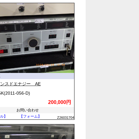
力損失が大きくなりやすいという性
の内部で直流に変換して利用される
に変換する仕組みを「整流」や
れに揃えます。
源
）にします。
一定の直流電圧を出力するように調整
ンスドエナジー AE
K(2011-056-D)
200,000円
。
お問い合わせ
なパワーを熱として捨てるため効率
ル】
【フォーム】
Z26031704
。小型・軽量でエネルギー効率が高い