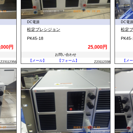
DC電源
DC電
松定プレシジョン
松定
PK45-18
PK45-
,000円
25,000円
お問い合わせ
【メール】
【フォーム】
【メー
Z23112356
Z23112338