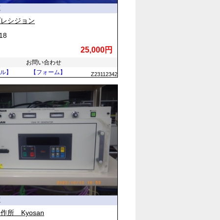
源
プレシジョン
18
25,000円
お問い合わせ
ル】
【フォーム】
Z23112342
源
作所 Kyosan