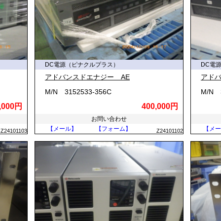
DC電源（ピナクルプラス）
DC電
アドバンスドエナジー AE
アドバ
M/N 3152533-356C
M/N 
,000円
400,000円
お問い合わせ
【メール】
【フォーム】
【メー
Z24101103
Z24101102