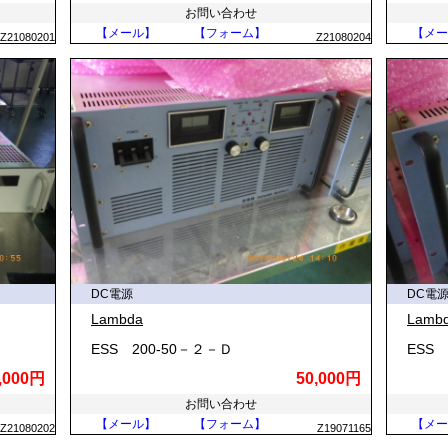
お問い合わせ
【メール】
【フォーム】
【メー
Z21080201
Z21080204
DC電源
DC電
Lambda
Lamb
ESS 200-50－２－Ｄ
ESS 
,000円
50,000円
お問い合わせ
【メール】
【フォーム】
【メー
Z21080202
Z19071165