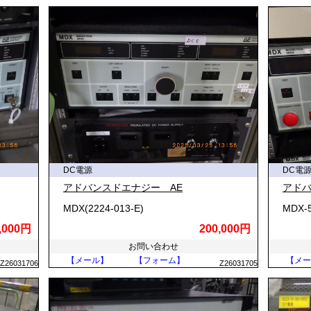
圧の変換（昇圧・降圧）がやや複雑であり、長距離の送電においては電
ら家庭や工場までは送電効率の良い交流で送られ、使用する直前や機器
電源は100Vの交流（AC）です。これを電子機器で使える直流（DC）
のステップで行われます。
どを通し、交流電圧を適切な大きさに下げます。
半導体素子を利用し、交流の双方向の流れを片方向（プラス側のみ）の流
DC電源
DC電
て、整流された波形の大きな凹凸を埋め、滑らかな直流に近い状態（脈流
れる回路により、コンセント側の電圧変動や負荷の変化があっても、常に
アドバンスドエナジー AE
アドバ
MDX(2224-013-E)
MDX-5
,000円
200,000円
大きく分けて「リニア電源」と「スイッチング電源」の2つがあります
お問い合わせ
ズが極めて少なく、応答性に優れるというメリットがありますが、不要
【メール】
【フォーム】
【メー
Z26031706
Z26031705
難点です。
チを高周波で高速にON/OFFさせることで効率よく電圧を変換します
主流となっています。