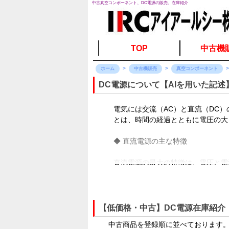
中古真空コンポーネント、DC電源の販売、在庫紹介
TOP
中古機
ホーム
中古機販売
真空コンポーネント
DC電源について【AIを用いた記述
電気には交流（AC）と直流（DC
とは、時間の経過とともに電圧の大
◆ 直流電源の主な特徴
直流電源の最大の特徴は、電圧と電
く、繊細な制御が必要な電子回路に
また、明確なプラス（正極）とマイ
るため、極性を逆にして接続すると
【低価格・中古】DC電源在庫紹介
ため、IC（集積回路）や半導体を
中古商品を登録順に並べております