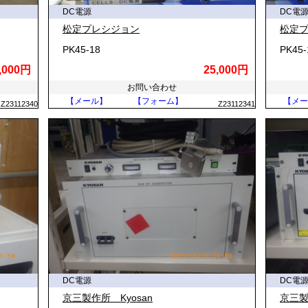
DC電源
DC電
松定プレシジョン
松定
PK45-18
PK45-
,000円
25,000円
お問い合わせ
【メール】
【フォーム】
【メー
Z23112340
Z23112341
DC電源
DC電
京三製作所 Kyosan
京三製