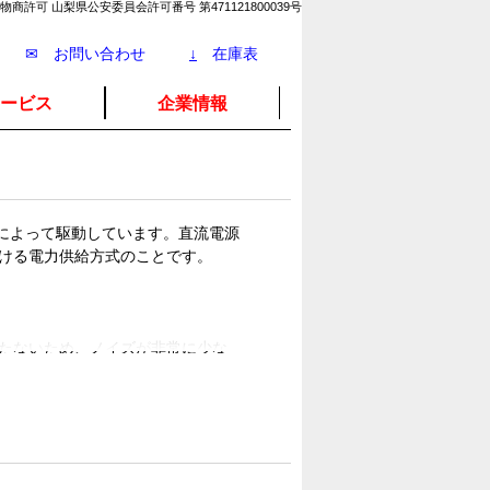
物商許可 山梨県公安委員会許可番号 第471121800039号
✉ お問い合わせ
↓
在庫表
ービス
企業情報
源によって駆動しています。直流電源
ける電力供給方式のことです。
たないため、ノイズが非常に少な
品は電流の流れる方向が決まってい
流電源はこの極性が固定されている