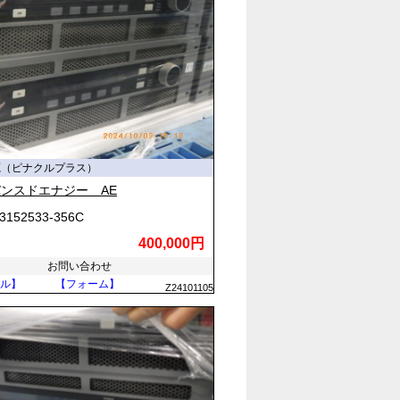
ます。これらの機器に付属するAC
一定方向の直流電流を流すことでチラ
源（ピナクルプラス）
ンスドエナジー AE
バッテリー（蓄電池）に直流として電
3152533-356C
可能エネルギー設備とも非常に相性
400,000円
お問い合わせ
ル】
【フォーム】
Z24101105
動が重大なシステム停止につながるた
イズによる誤動作を防ぐために高品