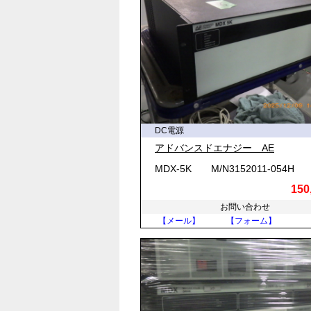
◆ 直流電源の具体的な用途
直流電源は、私たちの日常生活から
・情報通信機器およびデジタル家電
スマートフォン、パソコン、テレビ
アダプターや内蔵電源ユニットは、
つきなく発光します。
DC電源
アドバンスドエナジー AE
・バッテリー駆動製品および輸送機
モバイルバッテリー、コードレス掃
MDX-5K M/N3152011-054H
気を蓄えています。化学変化を利用
150
が良いのが特徴です。
お問い合わせ
【メール】
【フォーム】
・産業用設備および医療機器
工場の自動化（FA）を支える産業
め、高精度な産業用直流電源が使わ
質な直流電源が不可欠です。