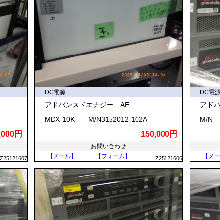
最先端の産業現場まで、あらゆる場所で利用されています。
、ゲーム機などの内部にあるICやCPUは、すべて直流電源で動作してい
家庭用交流を直流に変換する役割を担っています。また、LED照明も
DC電源
DC電
アドバンスドエナジー AE
アドバ
器
除機、電動アシスト自転車、そして電気自動車（EV）などは、内部の
MDX-10K M/N3152012-102A
M/N 
する電池は構造的に直流を出力するため、太陽光発電パネルなどの再生
,000円
150,000円
お問い合わせ
【メール】
【フォーム】
【メー
Z25121607
Z25121606
用ロボット、半導体製造装置、サーバーラックなどでは、瞬時の電圧変
れています。さらに、MRIや超音波診断装置といった医療機器でも、ノ