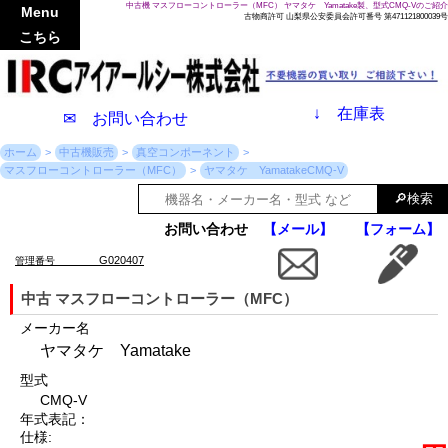
中古機 マスフローコントローラー（MFC） ヤマタケ Yamatake製、型式CMQ-Vのご紹介
Menu
古物商許可 山梨県公安委員会許可番号 第471121800039号
こちら
↓
在庫表
✉ お問い合わせ
ホーム
中古機販売
真空コンポーネント
マスフローコントローラー（MFC）
ヤマタケ YamatakeCMQ-V
お問い合わせ
【メール】
【フォーム】
G020407
管理番号
中古 マスフローコントローラー（MFC）
メーカー名
ヤマタケ Yamatake
型式
CMQ-V
年式表記：
仕様: