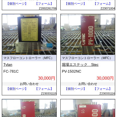
【個別ページ】
【フォーム】
【個別ページ】
【フォーム】
Z2002261706
Z23071004
マスフローコントローラー（MFC）
マスフローコントローラー（MFC）
Tylan
堀場エステック Stec
FC-781C
PV-1502NC
30,000円
30,000円
お問い合わせ
お問い合わせ
【個別ページ】
【フォーム】
【個別ページ】
【フォーム】
Z230331115
Z230331116