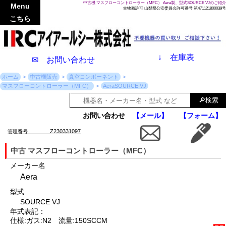
中古機 マスフローコントローラー（MFC） Aera製、型式SOURCE VJのご紹介
Menu
古物商許可 山梨県公安委員会許可番号 第471121800039号
こちら
↓
在庫表
✉ お問い合わせ
ホーム
中古機販売
真空コンポーネント
マスフローコントローラー（MFC）
AeraSOURCE VJ
お問い合わせ
【メール】
【フォーム】
Z230331097
管理番号
中古 マスフローコントローラー（MFC）
メーカー名
Aera
型式
SOURCE VJ
年式表記：
仕様:ガス:N2 流量:150SCCM