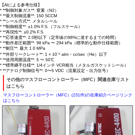
【AIによる参考仕様】
* **制御対象ガス**: 窒素（N2）
* **最大制御流量**: 150 SCCM
* **シール方式**: メタルシール
* **制御精度**: ±1.0% F.S.（フルスケール）
* **再現性**: ±0.2% F.S.
* **応答速度**: 2.0秒以下（定常値の98%に達するまでの時間）
* **動作差圧範囲**: 98 kPa 〜 294 kPa（標準的な動作仕様範囲）
* **耐圧**: 最大 1.0 MPa
* **外部リークレート**: 1 × 10⁻⁹ atm・cc/sec（He）以下
* **使用周囲温度**: 5 〜 50℃
* **標準継手仕様**: 1/4インチ VCR相当（メタルガスケットシール）
* **アナログ制御信号**: 0〜5 VDC（流量設定・出力信号）
その他のマスフローコントローラー（MFC）関連在庫リスト
はこちら
マスフローコントローラー（MFC）(231件)の在庫紹介ページリンク
はこちら