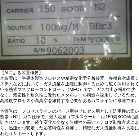
【AIによる装置概要】
本装置は、半導体製造プロセスや精密な化学分析装置、各種真空成膜シ
ステムなどにおいて、ガス流量を正確に制御するために広く採用されて
いる熱式マスフローコントローラ（MFC）です。ガス放出が極めて少
なく、気密性と耐久性に優れたメタルシール構造を採用しているため、
高純度プロセスや高真空を維持する必要があるガスラインに最適です。
本個体は、プロセスラインのパージ用やプロセス用として汎用性の高い
窒素（N2）ガス仕様で、最大流量（フルスケール）は150周SCCMに設
計されています。経年変化が少なく信頼性の高いアナログ制御方式によ
り、迅速かつ安定した応答特性を発揮し、精密なガス流量制御を長期に
わたりサポートします。