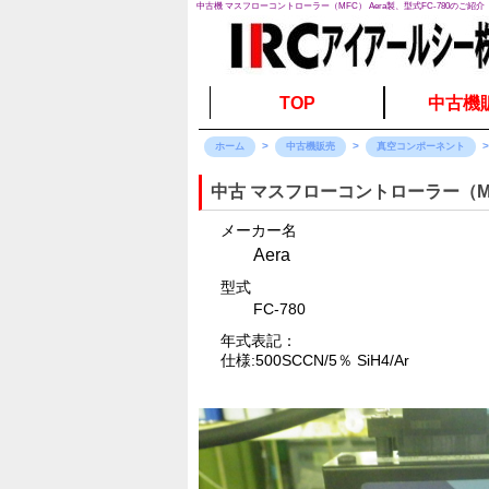
中古機 マスフローコントローラー（MFC） Aera製、型式FC-780のご紹介
TOP
中古機
ホーム
中古機販売
真空コンポーネント
中古 マスフローコントローラー（M
メーカー名
Aera
型式
FC-780
年式表記：
仕様:500SCCN/5％ SiH4/Ar