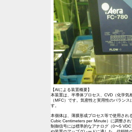
【AIによる装置概要】
本装置は、半導体プロセス、CVD（化学
（MFC）です。気密性と実用性のバランス
す。
本個体は、薄膜形成プロセス等で使用されるシラン
Cubic Centimeters per M
制御信号には標準的なアナログ（0〜5 V
や装置のアップグレードに適した、信頼性