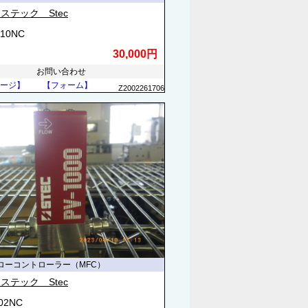
ステック Stec
410NC
30,000円
お問い合わせ
ージ】
【フォーム】
Z2002261706
ローコントローラー（MFC）
ステック Stec
502NC