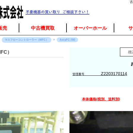
古
販売
中古機買取
オーバーホール
サ
マスフローコントローラー（MFC）
AeraFC-780
FC）
Z2203170114
管理番号
本体価格(税別、送料別)