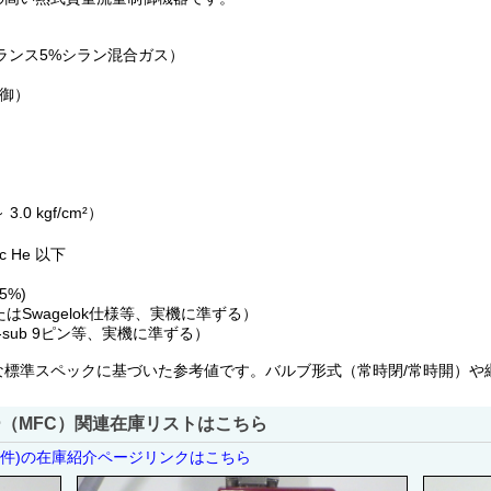
ルゴンバランス5%シラン混合ガス）
制御）
3.0 kgf/cm²）
）
ec He 以下
±5%)
、またはSwagelok仕様等、実機に準ずる）
はD-sub 9ピン等、実機に準ずる）
な標準スペックに基づいた参考値です。バルブ形式（常時閉/常時開）や
（MFC）関連在庫リストはこちら
5件)の在庫紹介ページリンクはこちら