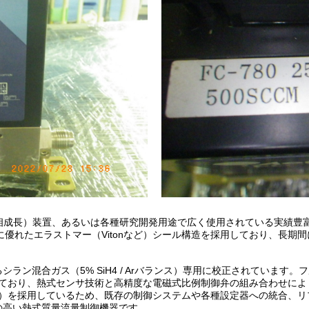
気相成長）装置、あるいは各種研究開発用途で広く使用されている実績豊
に優れたエラストマー（Vitonなど）シール構造を採用しており、長期
混合ガス（5% SiH4 / Arバランス）専用に校正されています。フルスケ
inute）に調整されており、熱式センサ技術と高精度な電磁式比例制御弁の組み合
DC）を採用しているため、既存の制御システムや各種設定器への統合、
の高い熱式質量流量制御機器です。