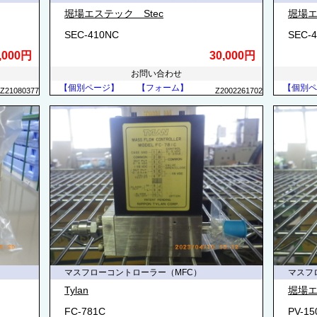
堀場エステック Stec
堀場エ
SEC-410NC
SEC-
,000円
30,000円
お問い合わせ
【個別ページ】
【フォーム】
【個別ペ
Z21080377
Z2002261702
マスフローコントローラー（MFC）
マスフ
Tylan
堀場エ
FC-781C
PV-1