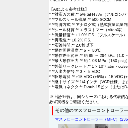
【AIによる参考仕様】
* **対応ガス種:** 5% SiH4 / Ar（ア
* **フルスケール流量:** 500 SCCM
* **制御方式:** アナログ式（熱式質量流量
* **シール材質:** エラストマー（Viton等）
* **流量精度:** ±1.0% F.S.（フルスケール）
* **再現性:** ±0.2% F.S.
* **応答時間:** 2.0秒以下
* **動作周囲温度:** 5 ～ 50℃
* **動作差圧範囲:** 約 98 ～ 294 kPa（1.0 ～ 
* **最大動作圧力:** 約 1.03 MPa（150 psig
* **外部リークレート:** 1 × 10⁻⁹ atm・cc/s
* **入出力信号:** 0 ～ 5 VDC
* **駆動電源:** +15 VDC (±5%) / -15 VDC (
* **継手サイズ:** 1/4インチ（VCR仕様
* **電気コネクタ:** D-sub 15ピン（また
※上記仕様は、同シリーズにおける代表的
必ず実機をご確認ください。
その他のマスフローコントローラー
マスフローコントローラー（MFC）(23