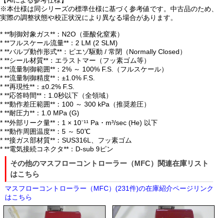
【AIによる参考仕様】
※本仕様は同シリーズの標準仕様に基づく参考値です。中古品のため、
実際の調整状態や校正状況により異なる場合があります。
* **制御対象ガス**：N2O（亜酸化窒素）
* **フルスケール流量**：2 LM (2 SLM)
* **バルブ動作形式**：ピエゾ駆動 / 常閉（Normally Closed）
* **シール材質**：エラストマー（フッ素ゴム等）
* **流量制御範囲**：2% ～ 100% F.S.（フルスケール）
* **流量制御精度**：±1.0% F.S.
* **再現性**：±0.2% F.S.
* **応答時間**：1.0秒以下（全領域）
* **動作差圧範囲**：100 ～ 300 kPa（推奨差圧）
* **耐圧力**：1.0 MPa (G)
* **外部リーク量**：1 × 10⁻¹¹ Pa・m³/sec (He) 以下
* **動作周囲温度**：5 ～ 50℃
* **接ガス部材質**：SUS316L、フッ素ゴム
* **電気接続コネクタ**：D-sub 9ピン
その他のマスフローコントローラー（MFC）関連在庫リスト
はこちら
マスフローコントローラー（MFC）(231件)の在庫紹介ページリンク
はこちら