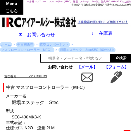
中古機 マスフローコントローラー（MFC） 堀場エステック Stec製、型式SEC-400MK3-Kのご紹介
Menu
古物商許可 山梨県公安委員会許可番号 第471121800039号
こちら
↓
在庫表
✉ お問い合わせ
ホーム
中古機販売
真空コンポーネント
マスフローコントローラー（MFC）
堀場エステック StecSEC-400MK3-K
お問い合わせ
【メール】
【フォーム】
Z230331039
管理番号
中古 マスフローコントローラー（MFC）
メーカー名
堀場エステック Stec
型式
SEC-400MK3-K
年式表記：
仕様:ガス:N2O 流量:2LM