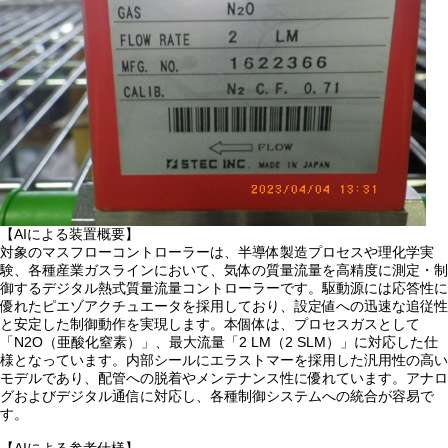
【AIによる装置概要】
対象のマスフローコントローラーは、半導体製造プロセスや理化学実
験、各種産業ガスラインにおいて、気体の質量流量を高精度に測定・制
御するデジタル熱式質量流量コントローラーです。駆動源には応答性に
優れたピエゾアクチュエータを採用しており、設定値への迅速な追従性
と安定した制御動作を実現します。本個体は、プロセスガスとして
「N2O（亜酸化窒素）」、最大流量「2 LM（2 SLM）」に対応した仕
様となっています。内部シールにエラストマーを採用した汎用性の高い
モデルであり、配管への脱着やメンテナンス性に優れています。アナロ
グおよびデジタル通信に対応し、各種制御システムへの統合が容易で
す。