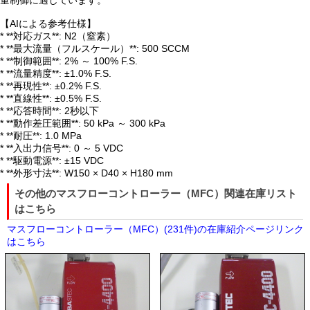
量制御に適しています。
【AIによる参考仕様】
* **対応ガス**: N2（窒素）
* **最大流量（フルスケール）**: 500 SCCM
* **制御範囲**: 2% ～ 100% F.S.
* **流量精度**: ±1.0% F.S.
* **再現性**: ±0.2% F.S.
* **直線性**: ±0.5% F.S.
* **応答時間**: 2秒以下
* **動作差圧範囲**: 50 kPa ～ 300 kPa
* **耐圧**: 1.0 MPa
* **入出力信号**: 0 ～ 5 VDC
* **駆動電源**: ±15 VDC
* **外形寸法**: W150 × D40 × H180 mm
その他のマスフローコントローラー（MFC）関連在庫リスト
はこちら
マスフローコントローラー（MFC）(231件)の在庫紹介ページリンク
はこちら