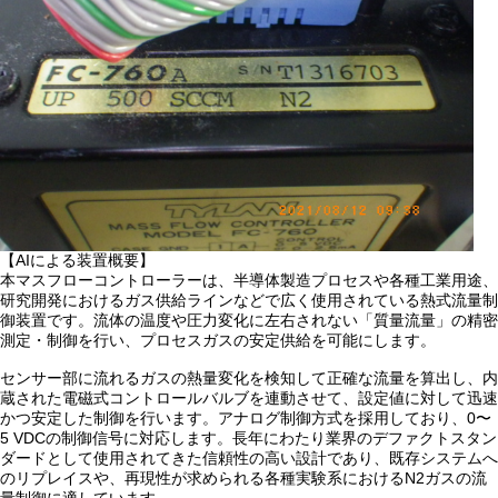
【AIによる装置概要】
本マスフローコントローラーは、半導体製造プロセスや各種工業用途、
研究開発におけるガス供給ラインなどで広く使用されている熱式流量制
御装置です。流体の温度や圧力変化に左右されない「質量流量」の精密
測定・制御を行い、プロセスガスの安定供給を可能にします。
センサー部に流れるガスの熱量変化を検知して正確な流量を算出し、内
蔵された電磁式コントロールバルブを連動させて、設定値に対して迅速
かつ安定した制御を行います。アナログ制御方式を採用しており、0〜
5 VDCの制御信号に対応します。長年にわたり業界のデファクトスタン
ダードとして使用されてきた信頼性の高い設計であり、既存システムへ
のリプレイスや、再現性が求められる各種実験系におけるN2ガスの流