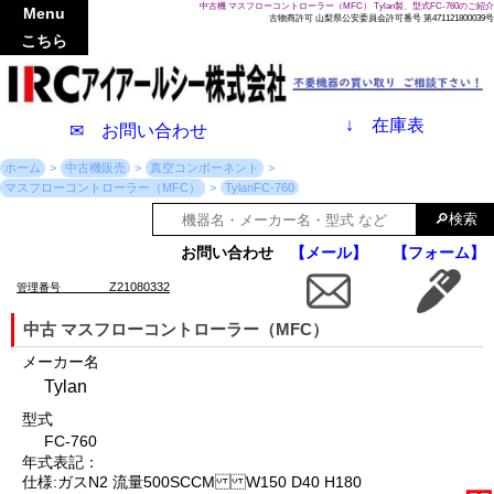
中古機 マスフローコントローラー（MFC） Tylan製、型式FC-760のご紹介
Menu
古物商許可 山梨県公安委員会許可番号 第471121800039号
こちら
↓
在庫表
✉ お問い合わせ
ホーム
中古機販売
真空コンポーネント
マスフローコントローラー（MFC）
TylanFC-760
お問い合わせ
【メール】
【フォーム】
Z21080332
管理番号
中古 マスフローコントローラー（MFC）
メーカー名
Tylan
型式
FC-760
年式表記：
仕様:ガスN2 流量500SCCM W150 D40 H180