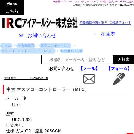
中古機 マスフローコントローラー（MFC） Unit製、型式UFC-1200のご紹介
Menu
古物商許可 山梨県公安委員会許可番号 第471121800039号
こちら
↓
在庫表
✉ お問い合わせ
ホーム
中古機販売
真空コンポーネント
マスフローコントローラー（MFC）
UnitUFC-1200
お問い合わせ
【メール】
【フォーム】
Z230331075
管理番号
中古 マスフローコントローラー（MFC）
メーカー名
Unit
型式
UFC-1200
年式表記：
仕様:ガス:O2 流量:20SCCM