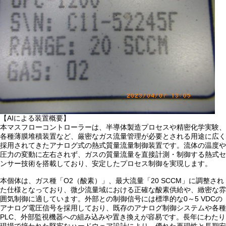
【AIによる装置概要】
本マスフローコントローラーは、半導体製造プロセスや精密化学実験、
各種薄膜堆積装置など、厳密なガス流量管理が必要とされる用途に広く
採用されてきたアナログ式の熱式質量流量制御装置です。流体の温度や
圧力の変動に左右されず、ガスの質量流量を直接計測・制御する熱式セ
ンサー技術を搭載しており、安定したプロセス制御を実現します。
本個体は、ガス種「O2（酸素）」、最大流量「20 SCCM」に調整され
た仕様となっており、微少流量域における正確な酸素供給や、緻密な雰
囲気制御に適しています。外部との制御信号には標準的な0～5 VDCの
アナログ電圧信号を採用しており、既存のアナログ制御システムや各種
PLC、外部監視機器への組み込みや置き換えが容易です。長年にわたり