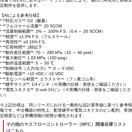
現場で培われた堅牢なハードウェア設計により、優れた再現性と長期安
定動作を提供します。
【AIによる参考仕様】
* **対応ガス**: O2（酸素）
* **フルスケール流量**: 20 SCCM
* **流量制御範囲**: 2% ～ 100% F.S.（0.4 ～ 20 SCCM）
* **精度**: ±1.0% F.S.（フルスケール）
* **再現性**: ±0.15% F.S.
* **応答時間**: 2秒以下
* **動作差圧範囲**: 70 ～ 280 kPa（10 ～ 40 psid）
* **最大耐圧**: 1.03 MPa（150 psig）
* **動作温度範囲**: 5 ～ 50 ℃
* **制御信号（入力/出力）**: 0 ～ 5 VDC
* **駆動電源**: +15 VDC / -15 VDC
* **主なシール材質**: エラストマー（フッ素ゴム等）
* **継手サイズ**: 1/4インチ（※実機の仕様・形状をご確認ください）
* **電気コネクタ**: D-sub 15ピン（※実機の仕様・形状をご確認くださ
い）
※上記仕様は、同シリーズにおける一般的な設計基準値に基づく参考情
報です。中古機器の特性上、配管継手や電気コネクタのピン配列、実測
定精度などは実機現物の状態が優先されます。
その他のマスフローコントローラー（MFC）関連在庫リスト
はこちら