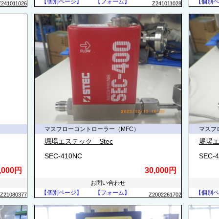
【個別ページ】
【フォーム】
【個別ペ
Z241011026
Z241011028
マスフローコントローラー（MFC）
マスフ
堀場エステック Stec
堀場エ
SEC-410NC
SEC-
,000円
30,000円
お問い合わせ
【個別ページ】
【フォーム】
【個別ペ
Z21080377
Z2002261702