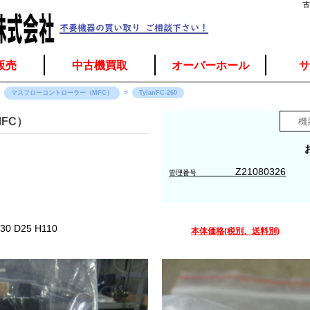
古
販売
中古機買取
オーバーホール
サ
マスフローコントローラー（MFC）
TylanFC-260
FC）
Z21080326
管理番号
 D25 H110
本体価格(税別、送料別)