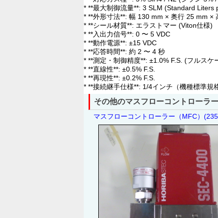
* **最大制御流量**: 3 SLM (Standard Liters p
* **外形寸法**: 幅 130 mm × 奥行 25 mm ×
* **シール材質**: エラストマー (Viton仕様)
* **入出力信号**: 0 〜 5 VDC
* **動作電源**: ±15 VDC
* **応答時間**: 約 2 〜 4 秒
* **測定・制御精度**: ±1.0% F.S. (フルスケ
* **直線性**: ±0.5% F.S.
* **再現性**: ±0.2% F.S.
* **接続継手仕様**: 1/4インチ（機種標準
その他のマスフローコントローラー
マスフローコントローラー（MFC）(23