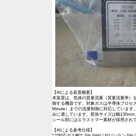
【AIによる装置概要】
本装置は、気体の質量流量（質量流量率）
御する機器です。対象ガスは半導体プロセス等で使用
Minute）までの流量制御に対応していま
みに適しています。筐体サイズは幅130m
シール部にはエラストマー素材が採用され
【AIによる参考仕様】
* **対応ガス種**: 5% SiH4 / N2 (シラン