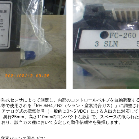
を熱式センサによって測定し、内部のコントロールバルブを自動調整す
される「5% SiH4／N2（シラン・窒素混合ガス）」に調整されており、最大3
す。アナログ式の電気信号（一般的に0〜5 VDC）による入出力に対応
m、奥行25mm、高さ110mmのコンパクトな設計で、スペースの限ら
ており、該当ガス種において安定した動作信頼性を発揮します。
 5% / 窒素バランス混合ガス)