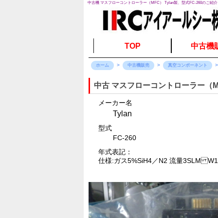
中古機 マスフローコントローラー（MFC） Tylan製、型式FC-260のご紹介
TOP
中古機
ホーム
中古機販売
真空コンポーネント
中古 マスフローコントローラー（M
メーカー名
Tylan
型式
FC-260
年式表記：
仕様:ガス5%SiH4／N2 流量3SLM W130