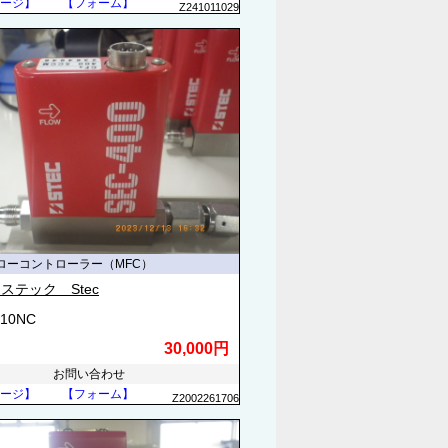
ージ】
【フォーム】
Z241011029
ローコントローラー（MFC）
ステック Stec
410NC
30,000円
お問い合わせ
ージ】
【フォーム】
Z2002261706