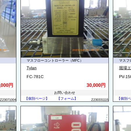
マスフローコントローラー（MFC）
マスフ
Tylan
堀場エ
FC-781C
PV-1
,000円
30,000円
お問い合わせ
【個別ページ】
【フォーム】
【個別ペ
Z23071004
Z230331115