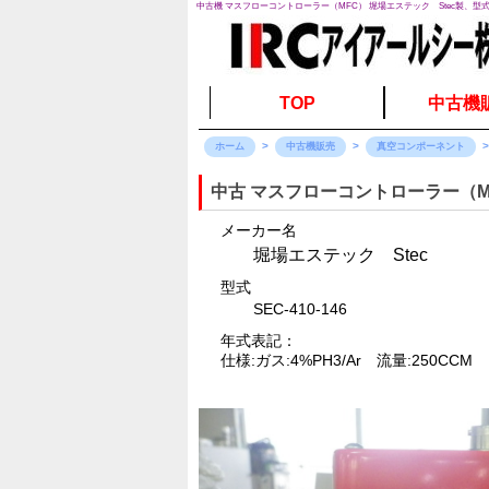
中古機 マスフローコントローラー（MFC） 堀場エステック Stec製、型式SE
TOP
中古機
ホーム
中古機販売
真空コンポーネント
中古 マスフローコントローラー（M
メーカー名
堀場エステック Stec
型式
SEC-410-146
年式表記：
仕様:ガス:4%PH3/Ar 流量:250CCM