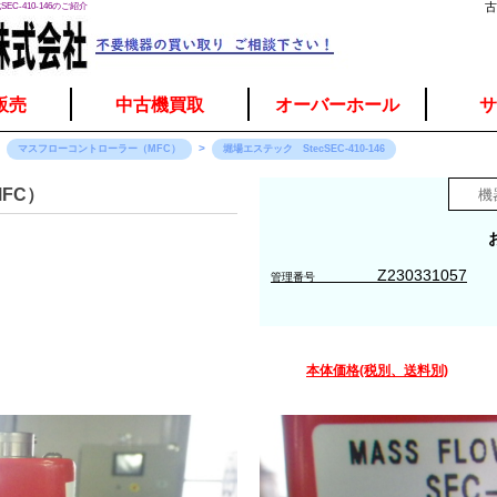
C-410-146のご紹介
古
販売
中古機買取
オーバーホール
サ
マスフローコントローラー（MFC）
堀場エステック StecSEC-410-146
FC）
Z230331057
管理番号
本体価格(税別、送料別)