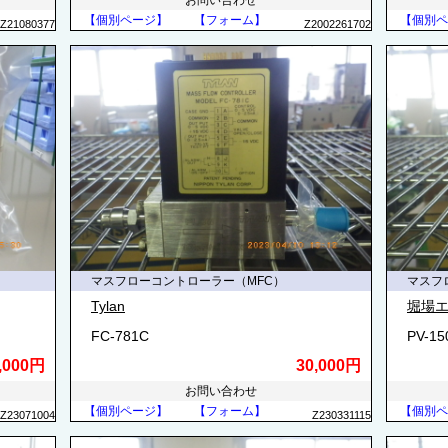
お問い合わせ
【個別ページ】
【フォーム】
【個別ペ
Z21080377
Z2002261702
マスフローコントローラー（MFC）
マスフ
Tylan
堀場エ
FC-781C
PV-1
,000円
30,000円
お問い合わせ
【個別ページ】
【フォーム】
【個別ペ
Z23071004
Z230331115