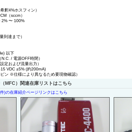
アルゴン希釈4%ホスフィン）
CM（sccm）
2% 〜 100%
流量到達まで）
He) 以下
.C. / 電源OFF時閉）
 （流量設定および流量出力）
-15 VDC ±5% (約200mA)
たは15ピン ※仕様により異なるため要現物確認）
（MFC）関連在庫リストはこちら
1件)の在庫紹介ページリンクはこちら