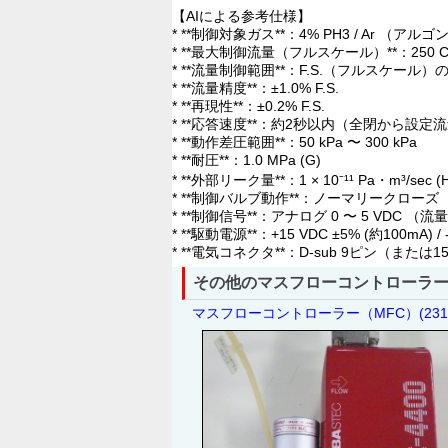
【AIによる参考仕様】
* **制御対象ガス**：4% PH3 / Ar （
* **最大制御流量（フルスケール）**：250 C
* **流量制御範囲**：F.S.（フルスケール）の 
* **流量精度**：±1.0% F.S.
* **再現性**：±0.2% F.S.
* **応答速度**：約2秒以内（全閉から設定
* **動作差圧範囲**：50 kPa 〜 300 kPa
* **耐圧**：1.0 MPa (G)
* **外部リーク量**：1 × 10⁻¹¹ Pa・m³/sec (
* **制御バルブ動作**：ノーマリークローズ（N
* **制御信号**：アナログ 0 〜 5 VDC
* **駆動電源**：+15 VDC ±5% (約100mA) / 
* **電気コネクタ**：D-sub 9ピン（ま
その他のマスフローコントローラー
マスフローコントローラー（MFC）(23