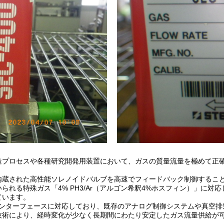
造プロセスや各種研究開発用装置において、ガスの質量流量を極めて正
内蔵された高性能ソレノイドバルブを高速でフィードバック制御するこ
る特殊ガス「4% PH3/Ar（アルゴン希釈4%ホスフィン）」に対応し
ています。
力インターフェースに対応しており、既存のアナログ制御システムや真空
技術により、経時変化が少なく長期間にわたり安定したガス流量供給が