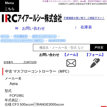
中古機 マスフローコントローラー（MFC） Aera製、型式FCP1981のご紹介
Menu
古物商許可 山梨県公安委員会許可番号 第471121800039号
こちら
↓
在庫表
✉ お問い合わせ
ホーム
中古機販売
真空コンポーネント
マスフローコントローラー（MFC）
AeraFCP1981
お問い合わせ
【メール】
【フォーム】
Z19071155
管理番号
中古 マスフローコントローラー（MFC）
メーカー名
Aera
型式
FCP1981
年式表記：
仕様:CF3 500sccm RANGE3000sccm