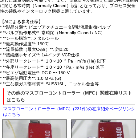
定した流量制御が可能です。また、電気信号が途絶えた際に弁が自動的
に閉じる常時閉（Normally Closed）設計となっており、プロセス安全
性の確保やインターロック構築に適しています。
【AIによる参考仕様】
* **製品分類**: ピエゾアクチュエータ駆動流量制御バルブ
* **バルブ動作形式**: 常時閉（Normally Closed / NC）
* **シール構造**: メタルシール
* **最高動作温度**: 150℃
* **流量係数（最大Cv値）**: 約0.20
* **接続継手サイズ**: 1/4インチ VCR仕様
* **外部リークレート**: 1.0 × 10⁻¹¹ Pa・m³/s (He) 以下
* **弁座リークレート**: 1.0 × 10⁻⁷ Pa・m³/s (He) 以下
* **ピエゾ駆動電圧**: DC 0 〜 150 V
* **最高使用圧力**: 1.0 MPa (G)
* **主な接ガス部材質**: SUS316L、ニッケル合金等
その他のマスフローコントローラー（MFC）関連在庫リスト
はこちら
マスフローコントローラー（MFC）(231件)の在庫紹介ページリンク
はこちら