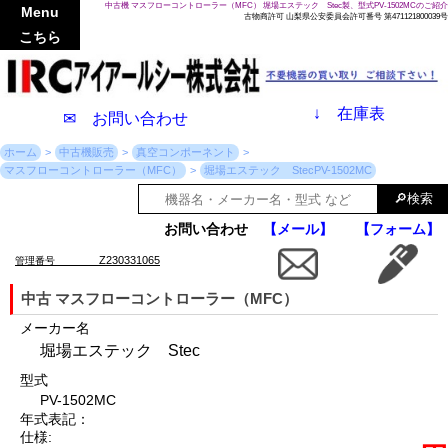
中古機 マスフローコントローラー（MFC） 堀場エステック Stec製、型式PV-1502MCのご紹介
Menu
古物商許可 山梨県公安委員会許可番号 第471121800039号
こちら
↓
在庫表
✉ お問い合わせ
ホーム
中古機販売
真空コンポーネント
マスフローコントローラー（MFC）
堀場エステック StecPV-1502MC
お問い合わせ
【メール】
【フォーム】
Z230331065
管理番号
中古 マスフローコントローラー（MFC）
メーカー名
堀場エステック Stec
型式
PV-1502MC
年式表記：
仕様: