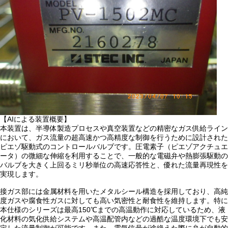
【AIによる装置概要】
本装置は、半導体製造プロセスや真空装置などの精密なガス供給ライン
において、ガス流量の超高速かつ高精度な制御を行うために設計された
ピエゾ駆動式のコントロールバルブです。圧電素子（ピエゾアクチュエ
ータ）の微細な伸縮を利用することで、一般的な電磁弁や熱膨張駆動の
バルブを大きく上回るミリ秒単位の高速応答性と、優れた流量再現性を
実現します。
接ガス部には金属材料を用いたメタルシール構造を採用しており、高純
度ガスや腐食性ガスに対しても高い気密性と耐食性を維持します。特に
本仕様のシリーズは最高150℃までの高温動作に対応しているため、液
化材料の気化供給システムや高温配管内などの過酷な温度環境下でも安