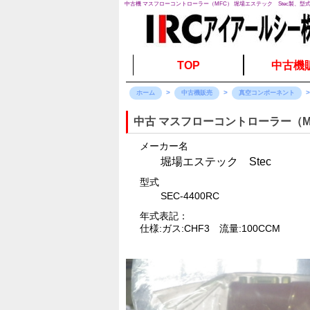
中古機 マスフローコントローラー（MFC） 堀場エステック Stec製、型式S
TOP
中古機
ホーム
中古機販売
真空コンポーネント
中古 マスフローコントローラー（M
メーカー名
堀場エステック Stec
型式
SEC-4400RC
年式表記：
仕様:ガス:CHF3 流量:100CCM