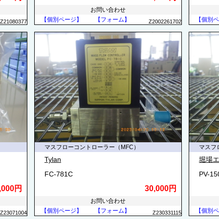
お問い合わせ
【個別ページ】
【フォーム】
【個別ペ
Z21080377
Z2002261702
マスフローコントローラー（MFC）
マスフ
Tylan
堀場エ
FC-781C
PV-1
,000円
30,000円
お問い合わせ
【個別ページ】
【フォーム】
【個別ペ
Z23071004
Z230331115