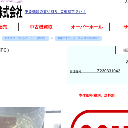
EC-4400RCのご紹介
古
販売
中古機買取
オーバーホール
サ
マスフローコントローラー（MFC）
堀場エステック StecSEC-4400RC
FC）
Z230331042
管理番号
本体価格(税別、送料別)