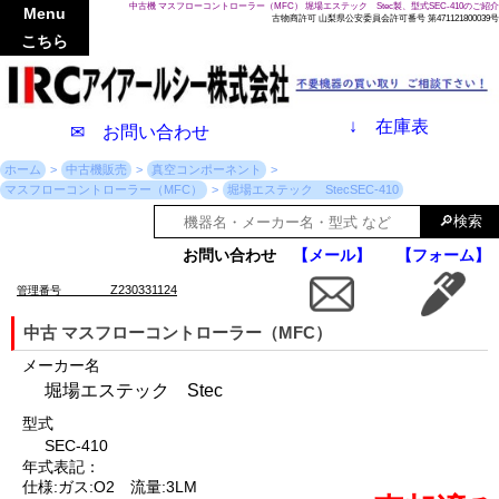
中古機 マスフローコントローラー（MFC） 堀場エステック Stec製、型式SEC-410のご紹介
Menu
古物商許可 山梨県公安委員会許可番号 第471121800039号
こちら
↓
在庫表
✉ お問い合わせ
ホーム
中古機販売
真空コンポーネント
マスフローコントローラー（MFC）
堀場エステック StecSEC-410
お問い合わせ
【メール】
【フォーム】
Z230331124
管理番号
中古 マスフローコントローラー（MFC）
メーカー名
堀場エステック Stec
型式
SEC-410
年式表記：
仕様:ガス:O2 流量:3LM