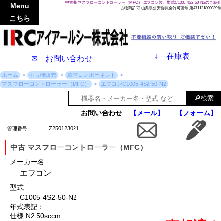
中古機 マスフローコントローラー（MFC） エフコン製、型式C1005-4S2-50-N2のご紹介
Menu
古物商許可 山梨県公安委員会許可番号 第471121800039号
こちら
↓
在庫表
✉ お問い合わせ
ホーム
中古機販売
真空コンポーネント
マスフローコントローラー（MFC）
エフコンC1005-4S2-50-N2
お問い合わせ
【メール】
【フォーム】
Z250123021
管理番号
中古 マスフローコントローラー（MFC）
メーカー名
エフコン
型式
C1005-4S2-50-N2
年式表記：
仕様:N2 50sccm