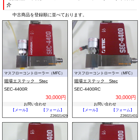
す。外部からの設定信号に対して瞬時に応答し、短時間で目標の流量へ
介
追従します。第三に、測定と制御を単一のユニットで完結できる自動化
中古商品を登録順に並べております。
性能です。電気信号によってリアルタイムで流量を調整できるため、複
雑なプロセス管理や工場ラインの自動化に適しています。なお、測定単
位には標準状態の体積に換算したsccm（毎分ミリリットル）やslm（毎
分リットル）などが用いられます。
■ マスフローコントローラーの仕組み
機器の内部は、主に流量センサー、バイパス構造、コントロールバル
ブ、制御回路の4つの要素で構成されています。
マスフローコントローラー（MFC）
マスフローコントローラー（MFC）
堀場エステック Stec
堀場エステック Stec
流体が機器内に流入すると、過半数の流体はメインのバイパス配管を通
りますが、一定の正確な割合で精度の高いセンサー管へと分流されま
SEC-4400R
SEC-4400RC
す。センサー部分には、一般的に熱式流量センサーが採用されていま
30,000円
30,000円
す。このセンサーは配管の上下流に配置されたヒーターと温度センサー
お問い合わせ
お問い合わせ
で構成されており、流体が流れていない状態では左右の温度バランスが
【メール】
【フォーム】
【メール】
【フォーム】
保たれています。しかし、気体が流れると熱が下流側へ奪われ、上下流
Z26021429
Z26021431
で温度差が生じます。この温度差は気体の質量流量に直接比例するた
め、これを電気信号に変換して現在の流量を算出します。