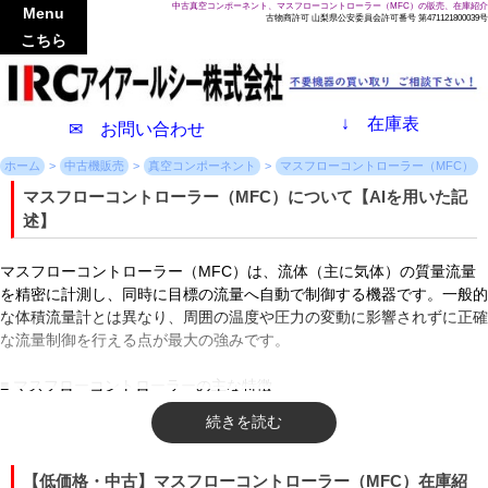
中古真空コンポーネント、マスフローコントローラー（MFC）の販売、在庫紹介
Menu
古物商許可 山梨県公安委員会許可番号 第471121800039号
こちら
↓
在庫表
✉ お問い合わせ
ホーム
中古機販売
真空コンポーネント
マスフローコントローラー（MFC）
マスフローコントローラー（MFC）について【AIを用いた記
述】
マスフローコントローラー（MFC）は、流体（主に気体）の質量流量
を精密に計測し、同時に目標の流量へ自動で制御する機器です。一般的
な体積流量計とは異なり、周囲の温度や圧力の変動に影響されずに正確
な流量制御を行える点が最大の強みです。
■ マスフローコントローラーの主な特徴
第一に挙げられる特徴は、高い計測精度と優れた再現性です。流体の状
態（温度・圧力）が変化しても「質量」そのものを測定するため、常に
安定したガス供給が可能となります。第二に、高速なレスポンス性能で
【低価格・中古】マスフローコントローラー（MFC）在庫紹