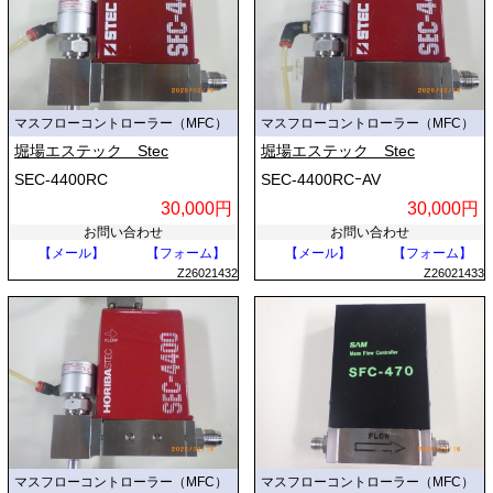
次に、制御回路が検出された流量と外部から入力された設定信号を比較
します。両者に差がある場合、回路はコントロールバルブへ補正信号を
送ります。バルブにはピエゾ素子や電磁ソレノイドが使用されており、
弁の開度を微細に調整することで、実際の流量を設定値と完全に一致さ
せるフィードバック制御を行います。
マスフローコントローラー（MFC）
マスフローコントローラー（MFC）
■ 主な用途と活用分野
堀場エステック Stec
堀場エステック Stec
SEC-4400RC
SEC-4400RCｰAV
極めて高いガス制御精度が求められる多種多様な産業分野で活用されて
30,000円
30,000円
います。
お問い合わせ
お問い合わせ
【メール】
【フォーム】
【メール】
【フォーム】
最も代表的な用途は半導体製造プロセスです。半導体素子の製造には、
Z26021432
Z26021433
CVD（化学気相成長）やエッチング、スパッタリングといった工程が
あり、そこでは多種類のプロセスガスを極めて厳密な比率で供給しなけ
ればなりません。わずかな流量のブレが製品の不具合に直結するため、
信頼性の高いマスフローコントローラーが不可欠となっています。
また、分析・科学機器の分野でも重要です。ガスクロマトグラフィーな
どの分析装置では、キャリアガスの流量を一定に保つことが高精度な測
定の前提条件となります。さらに、バイオプラントや医薬品製造におけ
る培養タンクへの酸素・二酸化炭素の微量供給、燃料電池の評価試験装
マスフローコントローラー（MFC）
マスフローコントローラー（MFC）
置における供給ガスの制御、ガラス加工や金属熱処理を行う工業炉での