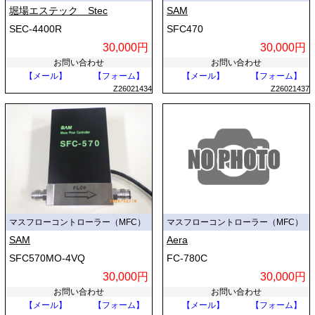
堀場エステック Stec
SAM
燃焼ガス比率の調整など、幅広い現場で活用されています。近年では、
脱炭素技術に関連した水素ガスの流量制御など、新エネルギー分野への
SEC-4400R
SFC470
応用も広がっています。
30,000円
30,000円
お問い合わせ
お問い合わせ
【メール】
【フォーム】
【メール】
【フォーム】
Z26021434
Z26021437
マスフローコントローラー（MFC）
マスフローコントローラー（MFC）
SAM
Aera
SFC570MO-4VQ
FC-780C
30,000円
30,000円
お問い合わせ
お問い合わせ
【メール】
【フォーム】
【メール】
【フォーム】